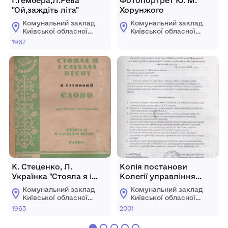
Г.Гембера,Л.Рева
Фотопортрет Ю. М.
"Ой,заждіть літа"
Хорунжого
Комунальний заклад
Комунальний заклад
Київської обласної
Київської обласної
ради "Меморіальний
ради "Меморіальний
1967
музей К. Г.
музей К. Г.
Стеценка"
Стеценка"
К. Стеценко, Л.
Копія постанови
Українка "Стояла я і
Колегії управління
слухала весну"
культури КОДА та
Комунальний заклад
Комунальний заклад
президії обласного
Київської обласної
Київської обласної
відділення
ради "Меморіальний
ради "Меморіальний
1963
2001
музей К. Г.
музей К. Г.
Всеукраїнської
Стеценка"
Стеценка"
музичної спілки