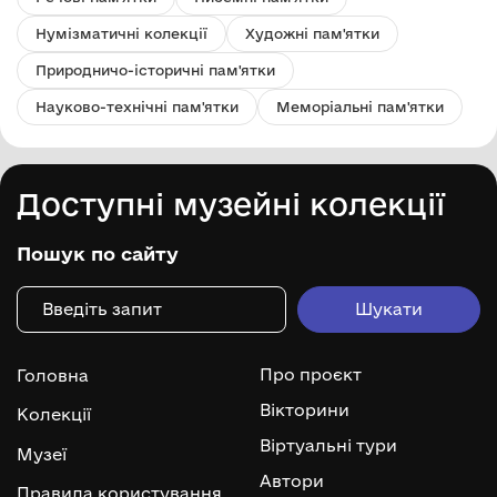
Нумізматичні колекції
Художні пам'ятки
Природничо-історичні пам'ятки
Науково-технічні пам'ятки
Меморіальні пам'ятки
Доступні музейні колекції
Пошук по сайту
Про проєкт
Головна
Вікторини
Колекції
Віртуальні тури
Музеї
Автори
Правила користування