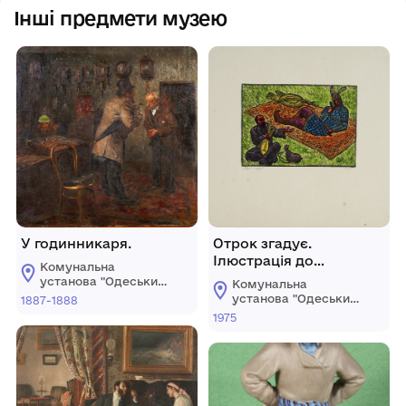
Інші предмети музею
У годинникаря.
Отрок згадує.
Ілюстрація до
Комунальна
графічної новели Ю.
установа "Одеський
Комунальна
Логвина «Євшан-
національний
установа "Одеський
1887-1888
художній музей"
зілля».
національний
1975
художній музей"