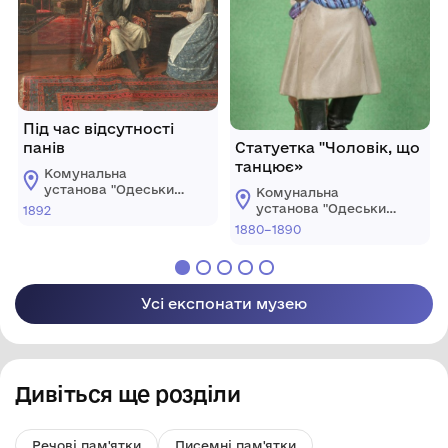
Під час відсутності
панів
Статуетка "Чоловік, що
танцює»
Комунальна
установа "Одеський
Комунальна
національний
установа "Одеський
1892
художній музей"
національний
1880–1890
художній музей"
Усі експонати музею
Дивіться ще розділи
Речові пам'ятки
Писемні пам'ятки