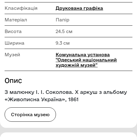
Класифікація
Друкована графіка
Матеріал
Папір
Висота
24.5 см
Ширина
9.3 см
Музей
Комунальна установа
"Одеський національний
художній музей"
Опис
З малюнку І. І. Соколова. Х аркуш з альбому
«Живописна Україна», 1861
Сторінка музею