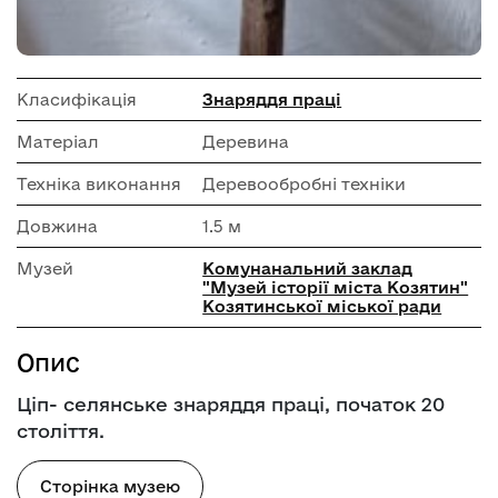
Класифікація
Знаряддя праці
Матеріал
Деревина
Техніка виконання
Деревообробні техніки
Довжина
1.5 м
Музей
Комунанальний заклад
"Музей історії міста Козятин"
Козятинської міської ради
Опис
Ціп- селянське знаряддя праці, початок 20
століття.
Сторінка музею