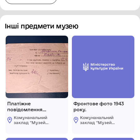
Інші предмети музею
Платіжне
Фронтове фото 1943
повідомлення
року.
Михайлику К.Д.
Комунанальний
Комунанальний
заклад "Музей
заклад "Музей
історії міста
історії міста
Козятин"
Козятин"
Козятинської міської
Козятинської міської