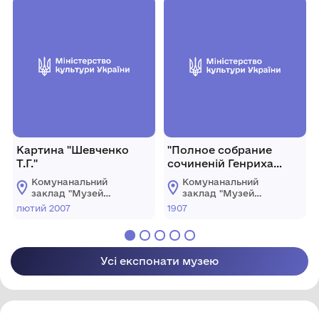
ради
ради
Картина "Шевченко
"Полное собрание
Т.Г."
сочиненій Генриха
Сенкевича въ 6 томахъ"
Комунанальний
Комунанальний
заклад "Музей
заклад "Музей
історії міста
історії міста
лютий 2007
1907
Козятин"
Козятин"
Козятинської міської
Козятинської міської
ради
ради
Усі експонати музею