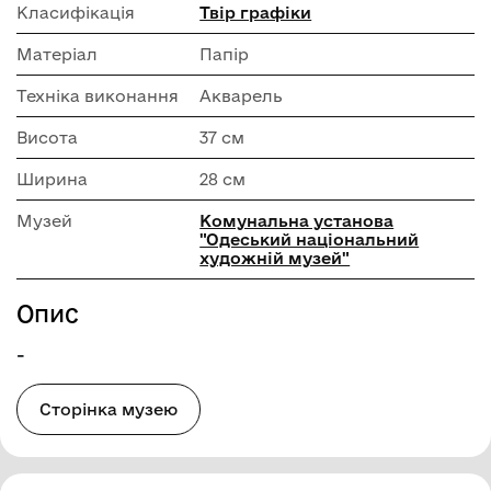
Класифікація
Твір графіки
Матеріал
Папір
Техніка виконання
Акварель
Висота
37 см
Ширина
28 см
Музей
Комунальна установа
"Одеський національний
художній музей"
Опис
-
Сторінка музею