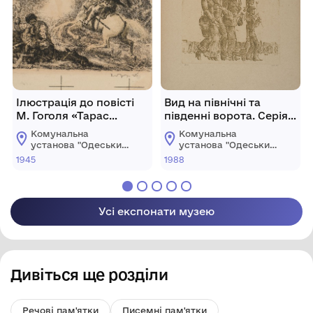
Ілюстрація до повісті
Вид на північні та
М. Гоголя «Тарас
південні ворота. Серія
Бульба». Польський
«Відгук старого міста».
Комунальна
Комунальна
лицар стріляє у козака
установа "Одеський
установа "Одеський
(Бій зі шляхтичем)
національний
національний
1945
1988
художній музей"
художній музей"
Усі експонати музею
Дивіться ще розділи
Речові пам'ятки
Писемні пам'ятки