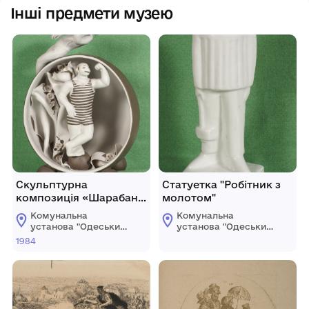
Інші предмети музею
Скульптурна
Статуетка "Робітник з
композиція «Шарабан»
молотом"
із серії «Старий цирк»
Комунальна
Комунальна
установа "Одеський
установа "Одеський
національний
національний
1984
художній музей"
художній музей"