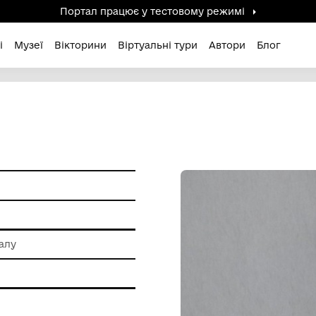
Портал працює у тестов
дені / Зниклі
Музеї
Вікторини
Віртуальні ту
ам'ятки
 обробки металу