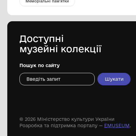
Книга В.Мякушка "Собрание
сочинений т.2"
Міський краєзнавчий музей
Гайсинщини
2009
Дивіться ще розді
Речові пам'ятки
Писемні пам'ятки