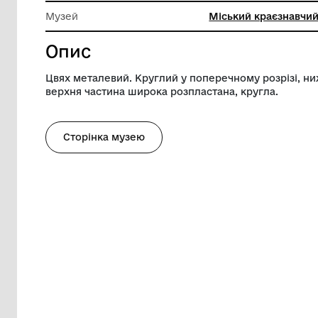
Довжина
10.6 см
Діаметр
1.3 см
Музей
Міський
Опис
Цвях металевий. Круглий у поперечному
верхня частина широка розпластана, кр
Сторінка музею