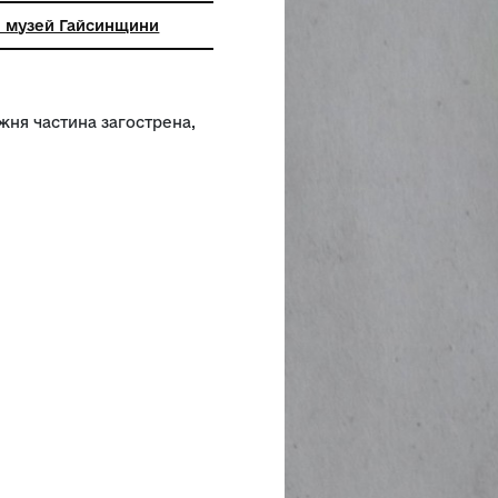
 краєзнавчий музей Гайсинщини
 розрізі, нижня частина загострена,
угла.