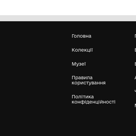
Книга "19-я Ракетна стратегічна"
Рі
Міський краєзнавчий музей
Гайсинщини
2009
Усі експонати м
ли
Нумізматичні колекції
Художні пам'ятки