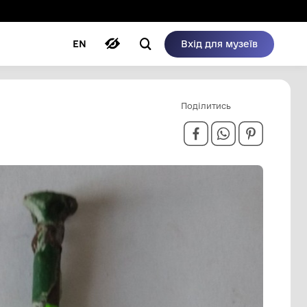
ому режимі
ри
Автори
Блог
EN