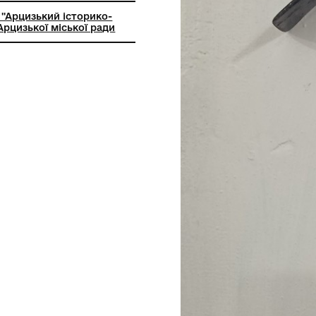
ний заклад ''Арцизький історико-
чий музей'' Арцизької міської ради