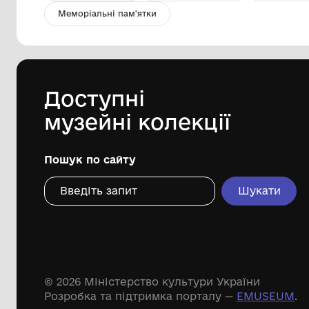
Проколка залізна
Комунальний заклад ''Арцизький
історико-краєзнавчий музей''
Арцизької міської ради
Дивіться ще розді
Речові пам'ятки
Писемні пам'ятки