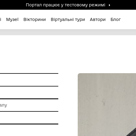
Портал працює у тестов
дені / Зниклі
Музеї
Вікторини
Віртуальні ту
я праці
метал
 обробки металу