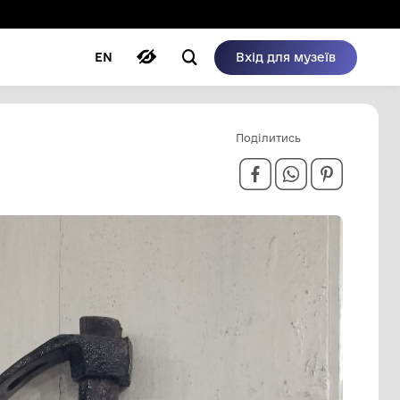
ому режимі
ри
Автори
Блог
EN