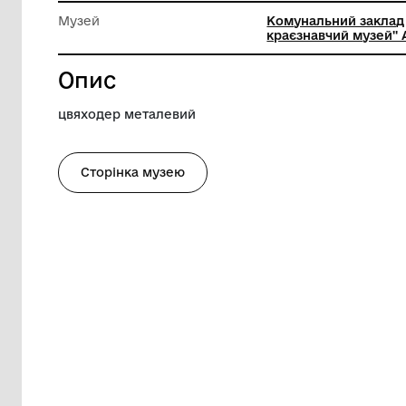
Довжина
38 см
Ширина
16 см
Музей
Комуналь
краєзнав
Опис
цвяходер металевий
Сторінка музею