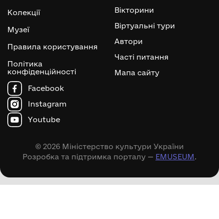
Вікторини
Колекції
Віртуальні тури
Музеї
Автори
Правила користування
Часті питання
Політика
конфіденційності
Мапа сайту
Facebook
Instagram
Youtube
© 2026 Міністерство культури України
Розробка та підтримка порталу —
EMUSEUM
.