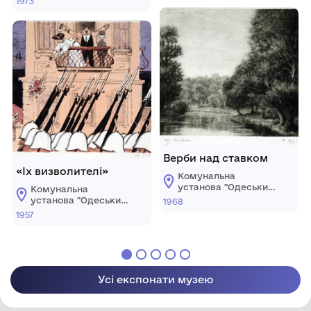
1973
художній музей"
Верби над ставком
«Іх визволителі»
Комунальна
установа "Одеський
Комунальна
національний
установа "Одеський
1968
художній музей"
національний
1957
художній музей"
Усі експонати музею