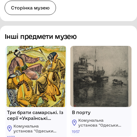
Сторінка музею
Інші предмети музею
Три брати самарські. Із
В порту
серії «Українські
Комунальна
народні думи»
установа "Одеський
Комунальна
національний
установа "Одеський
1957
художній музей"
національний