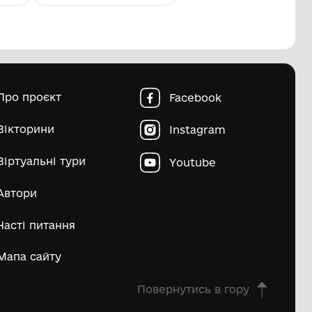
ідний квиток
Домоткан
Комунальний заклад
Комуналь
"Татарбунарський історико -
"Татарбу
краєзнавчий музей" Татарбунарської
краєзнав
ті рр. 20 ст.
поч. 20 ст.
міської ради
міської р
узею
Природничо-історичні пам'ятки
Науково-технічні