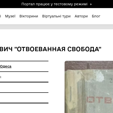
Портал працює у тестов
дені / Зниклі
Музеї
Вікторини
Віртуальні ту
АНИЛОВИЧ "ОТВОЕВАННАЯ 
цтво "Маяк" Одеса
я друкування
фський друк