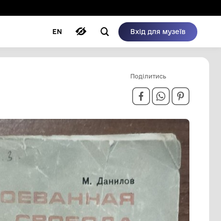
ому режимі
ри
Автори
Блог
EN
СВОБОДА"