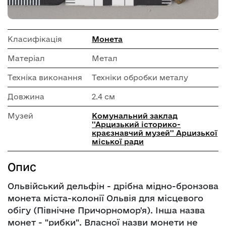
Класифікація
Монета
Матеріал
Метал
Техніка виконання
Техніки обробки металу
Довжина
2.4 см
Музей
Комунальний заклад
''Арцизький історико-
краєзнавчий музей'' Арцизької
міської ради
Опис
Ольвійський дельфін - дрібна мідно-бронзова
монета міста-колонії Ольвія для місцевого
обігу (Північне Причорномор'я). Інша назва
монет - "рибки". Власної назви монети не