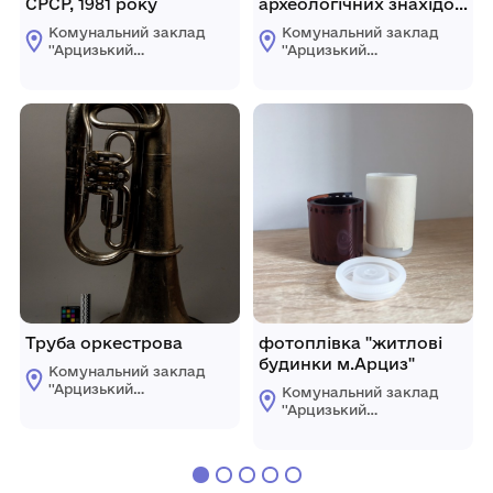
СРСР, 1981 року
археологічних знахідок
з кургану
Комунальний заклад
Комунальний заклад
''Арцизький
''Арцизький
історико-
історико-
краєзнавчий музей''
краєзнавчий музей''
Арцизької міської
Арцизької міської
ради
ради
Труба оркестрова
фотоплівка "житлові
будинки м.Арциз"
Комунальний заклад
''Арцизький
Комунальний заклад
історико-
''Арцизький
краєзнавчий музей''
історико-
Арцизької міської
краєзнавчий музей''
ради
Арцизької міської
ради