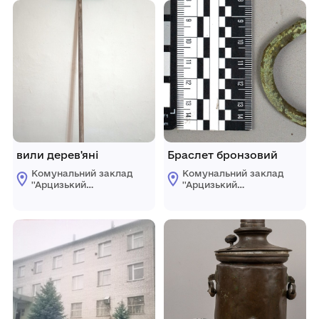
вили дерев'яні
Браслет бронзовий
Комунальний заклад
Комунальний заклад
''Арцизький
''Арцизький
історико-
історико-
краєзнавчий музей''
краєзнавчий музей''
Арцизької міської
Арцизької міської
ради
ради