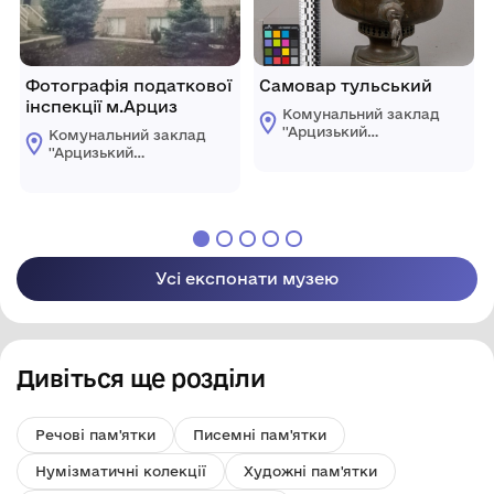
Фотографія податкової
Самовар тульський
інспекції м.Арциз
Комунальний заклад
''Арцизький
Комунальний заклад
історико-
''Арцизький
краєзнавчий музей''
історико-
Арцизької міської
краєзнавчий музей''
ради
Арцизької міської
ради
Усі експонати музею
Дивіться ще розділи
Речові пам'ятки
Писемні пам'ятки
Нумізматичні колекції
Художні пам'ятки