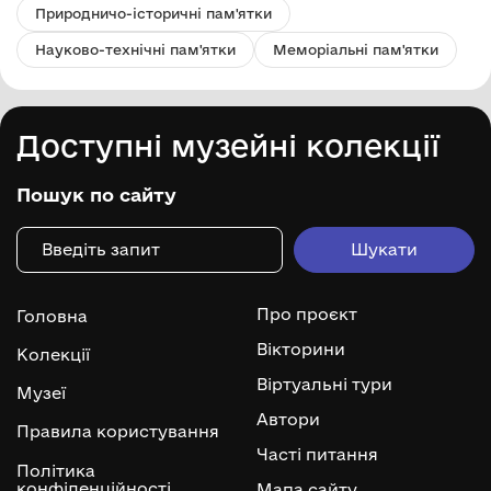
Природничо-історичні пам'ятки
Науково-технічні пам'ятки
Меморіальні пам'ятки
Доступні музейні колекції
Пошук по сайту
Про проєкт
Головна
Вікторини
Колекції
Віртуальні тури
Музеї
Автори
Правила користування
Часті питання
Політика
конфіденційності
Мапа сайту