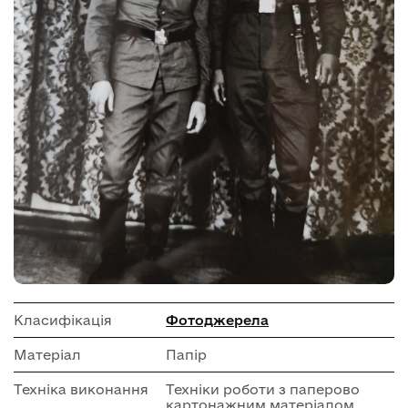
Класифікація
Фотоджерела
Матеріал
Папір
Техніка виконання
Техніки роботи з паперово
картонажним матеріалом