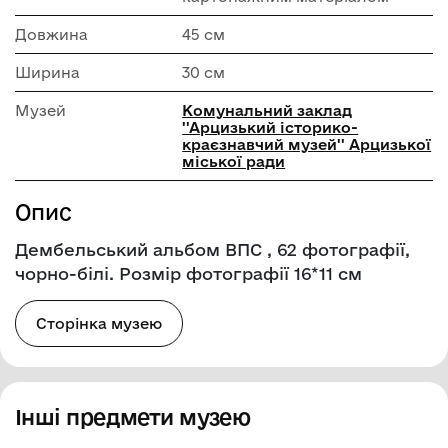
Довжина
45 см
Ширина
30 см
Музей
Комунальний заклад
''Арцизький історико-
краєзнавчий музей'' Арцизької
міської ради
Опис
Дембельський альбом ВПС , 62 фотографії,
чорно-білі. Розмір фотографії 16*11 см
Сторінка музею
Інші предмети музею