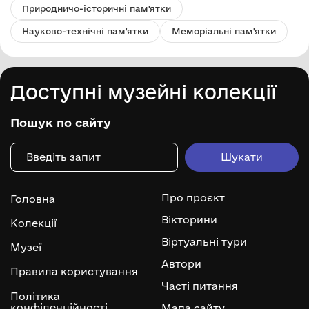
Природничо-історичні пам'ятки
Науково-технічні пам'ятки
Меморіальні пам'ятки
Доступні музейні колекції
Пошук по сайту
Про проєкт
Головна
Вікторини
Колекції
Віртуальні тури
Музеї
Автори
Правила користування
Часті питання
Політика
конфіденційності
Мапа сайту