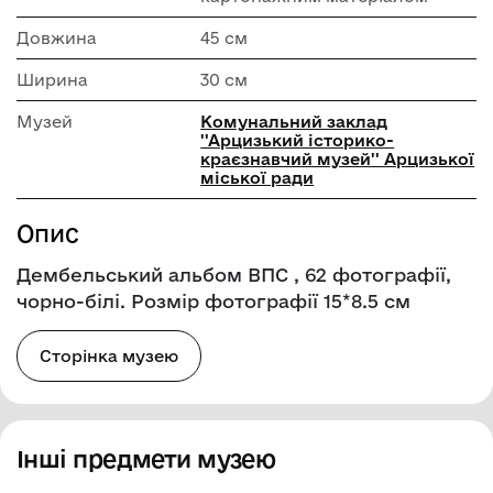
Довжина
45 см
Ширина
30 см
Музей
Комунальний заклад
''Арцизький історико-
краєзнавчий музей'' Арцизької
міської ради
Опис
Дембельський альбом ВПС , 62 фотографії,
чорно-білі. Розмір фотографії 15*8.5 см
Сторінка музею
Інші предмети музею