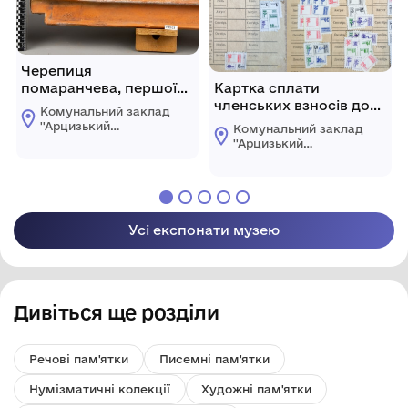
Черепиця
помаранчева, першої
Картка сплати
половини ХХ ст
членських взносів до
Комунальний заклад
профсоюзу на ім'я
''Арцизький
Комунальний заклад
Ташева Г.С.
історико-
''Арцизький
краєзнавчий музей''
історико-
Арцизької міської
краєзнавчий музей''
ради
Арцизької міської
ради
Усі експонати музею
Дивіться ще розділи
Речові пам'ятки
Писемні пам'ятки
Нумізматичні колекції
Художні пам'ятки