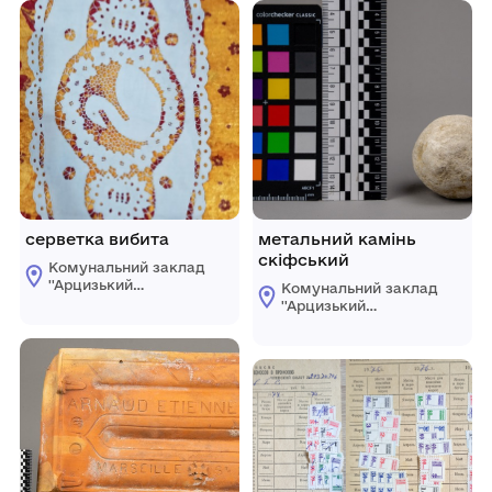
серветка вибита
метальний камінь
скіфський
Комунальний заклад
''Арцизький
Комунальний заклад
історико-
''Арцизький
краєзнавчий музей''
історико-
Арцизької міської
краєзнавчий музей''
ради
Арцизької міської
ради