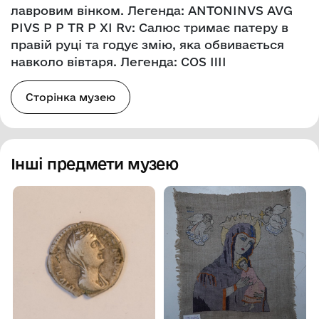
лавровим вінком. Легенда: ANTONINVS AVG
PIVS P P TR P XI Rv: Салюс тримає патеру в
правій руці та годує змію, яка обвивається
навколо вівтаря. Легенда: COS IIIІ
Сторінка музею
Інші предмети музею