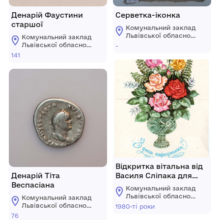
Денарій Фаустини
Серветка-іконка
старшої
Комунальний заклад
Львівської обласної
Комунальний заклад
ради "Львівський
Львівської обласної
-
історичний музей"
ради "Львівський
141
історичний музей"
Відкритка вітальна від
Денарій Тіта
Василя Сліпака для
Веспасіана
мами з нагоди дня
Комунальний заклад
народження.
Львівської обласної
Комунальний заклад
ради "Львівський
Львівської обласної
1980-ті роки
історичний музей"
ради "Львівський
76