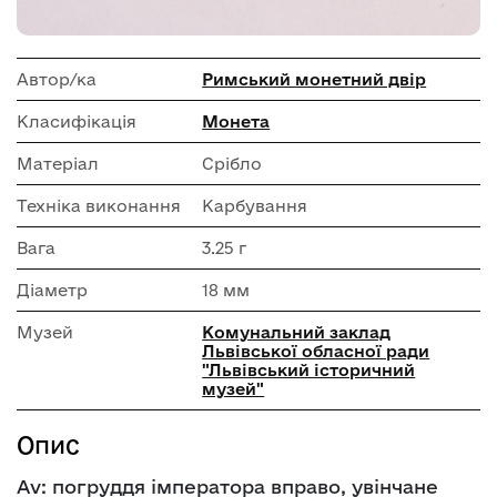
Автор/ка
Римський монетний двір
Класифікація
Монета
Матеріал
Срібло
Техніка виконання
Карбування
Вага
3.25 г
Діаметр
18 мм
Музей
Комунальний заклад
Львівської обласної ради
"Львівський історичний
музей"
Опис
Av: погруддя імператора вправо, увінчане