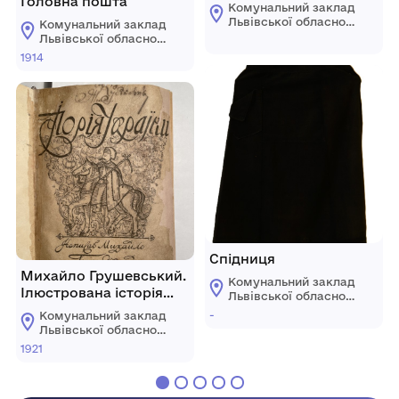
Головна пошта"
Комунальний заклад
Львівської обласної
Комунальний заклад
ради "Львівський
Львівської обласної
історичний музей"
ради "Львівський
1914
історичний музей"
Спідниця
Михайло Грушевський.
Комунальний заклад
Ілюстрована історія
Львівської обласної
України
ради "Львівський
-
Комунальний заклад
історичний музей"
Львівської обласної
ради "Львівський
1921
історичний музей"