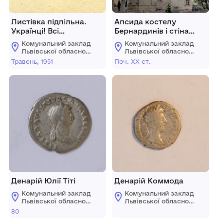
Листівка підпільна.
Апсида костелу
Українці! Всі
Бернардинів і стіна
підсов’єтські народи!
монастиря від сходу з
Комунальний заклад
Комунальний заклад
Травень 1951 р.
боку подвір"я.
Львівської обласної
Львівської обласної
ради "Львівський
ради "Львівський
Травень, 1951
Поч. ХХ ст.
історичний музей"
історичний музей"
Денарій Юлії Тіті
Денарій Коммода
Комунальний заклад
Комунальний заклад
Львівської обласної
Львівської обласної
ради "Львівський
ради "Львівський
80
історичний музей"
історичний музей"