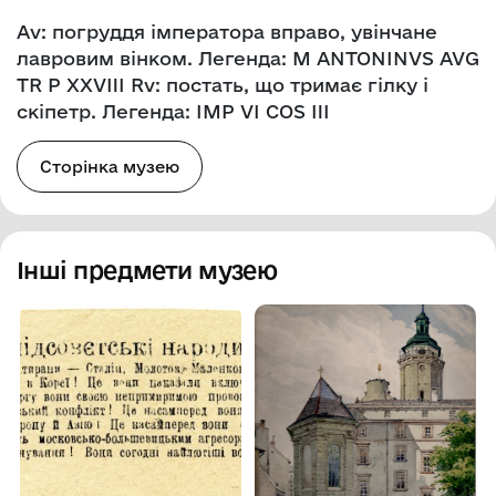
Av: погруддя імператора вправо, увінчане
лавровим вінком. Легенда: M ANTONINVS AVG
TR P XXVIII Rv: постать, що тримає гілку і
скіпетр. Легенда: IMP VI COS III
Сторінка музею
Інші предмети музею