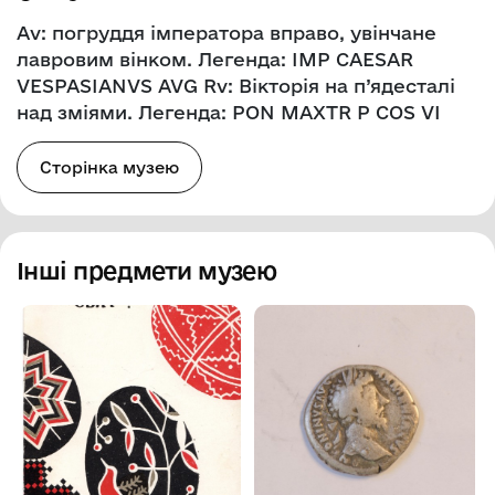
Av: погруддя імператора вправо, увінчане
лавровим вінком. Легенда: IMP CAESAR
VESPASIANVS AVG Rv: Вікторія на п’ядесталі
над зміями. Легенда: PON MAXTR P COS VI
Сторінка музею
Інші предмети музею