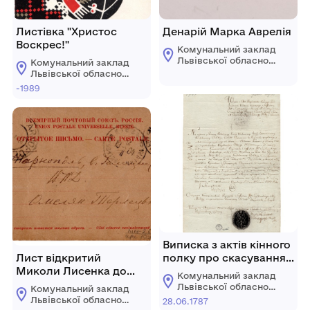
Листівка "Христос
Денарій Марка Аврелія
Воскрес!"
Комунальний заклад
Львівської обласної
Комунальний заклад
ради "Львівський
Львівської обласної
історичний музей"
ради "Львівський
-1989
історичний музей"
Виписка з актів кінного
Лист відкритий
полку про скасування
Миколи Лисенка до
резолюції № 84 від 16
Комунальний заклад
Омеляна Терлецького в
квітня 1787 р., про
Львівської обласної
Комунальний заклад
Тернопіль
надання допомоги
ради "Львівський
Львівської обласної
28.06.1787
історичний музей"