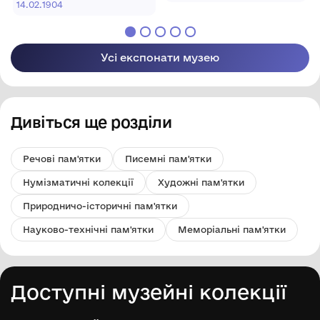
родині Глембоцьких
ради "Львівський
14.02.1904
історичний музей"
Усі експонати музею
Дивіться ще розділи
Речові пам'ятки
Писемні пам'ятки
Нумізматичні колекції
Художні пам'ятки
Природничо-історичні пам'ятки
Науково-технічні пам'ятки
Меморіальні пам'ятки
Доступні музейні колекції