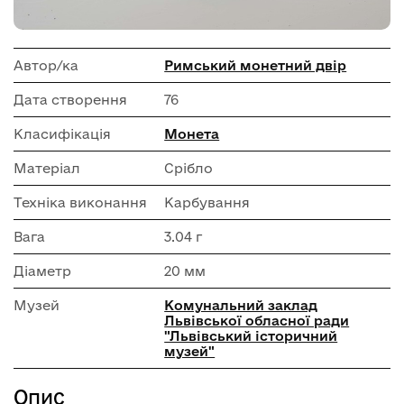
Автор/ка
Римський монетний двір
Дата створення
76
Класифікація
Монета
Матеріал
Срібло
Техніка виконання
Карбування
Вага
3.04 г
Діаметр
20 мм
Музей
Комунальний заклад
Львівської обласної ради
"Львівський історичний
музей"
Опис