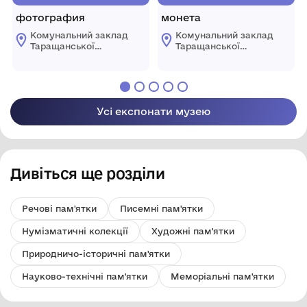
фотография
монета
Комунальний заклад
Комунальний заклад
Таращанської
Таращанської
міської ради
міської ради
"Таращанський
"Таращанський
історико-
історико-
краєзнавчий музей"
краєзнавчий музей"
Усі експонати музею
Дивіться ще розділи
Речові пам'ятки
Писемні пам'ятки
Нумізматичні колекції
Художні пам'ятки
Природничо-історичні пам'ятки
Науково-технічні пам'ятки
Меморіальні пам'ятки