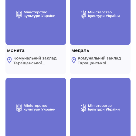
монета
медаль
Комунальний заклад
Комунальний заклад
Таращанської
Таращанської
міської ради
міської ради
"Таращанський
"Таращанський
історико-
історико-
краєзнавчий музей"
краєзнавчий музей"