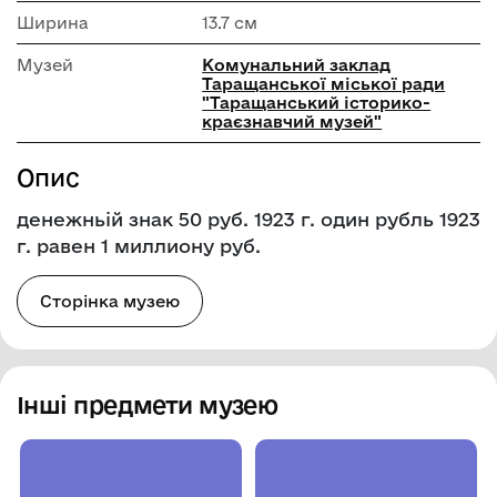
Ширина
13.7 см
Музей
Комунальний заклад
Таращанської міської ради
"Таращанський історико-
краєзнавчий музей"
Опис
денежньій знак 50 руб. 1923 г. один рубль 1923
г. равен 1 миллиону руб.
Сторінка музею
Інші предмети музею