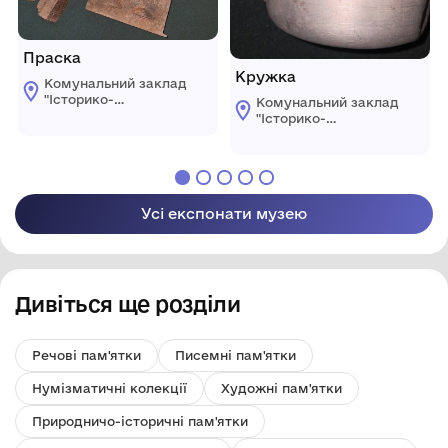
Праска
Кружка
Комунальний заклад
"Історико-
Комунальний заклад
краєзнавчий музей"
"Історико-
Ренійської міської
краєзнавчий музей"
ради
Ренійської міської
ради
Усі експонати музею
Дивіться ще розділи
Речові пам'ятки
Писемні пам'ятки
Нумізматичні колекції
Художні пам'ятки
Природничо-історичні пам'ятки