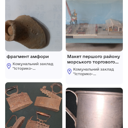
фрагмент амфори
Макет першого району
морського торгового
Комунальний заклад
порта Рені
"Історико-
Комунальний заклад
краєзнавчий музей"
"Історико-
Ренійської міської
краєзнавчий музей"
ради
Ренійської міської
ради