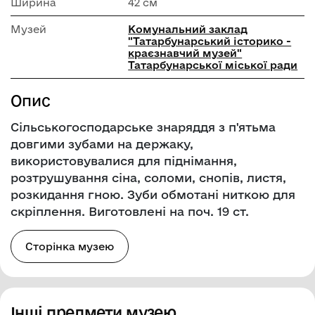
Ширина
42 см
Музей
Комунальний заклад
"Татарбунарський історико -
краєзнавчий музей"
Татарбунарської міської ради
Опис
Сільськогосподарське знаряддя з п'ятьма
довгими зубами на держаку,
використовувалися для піднімання,
розтрушування сіна, соломи, снопів, листя,
розкидання гною. Зуби обмотані ниткою для
скріплення. Виготовлені на поч. 19 ст.
Сторінка музею
Інші предмети музею