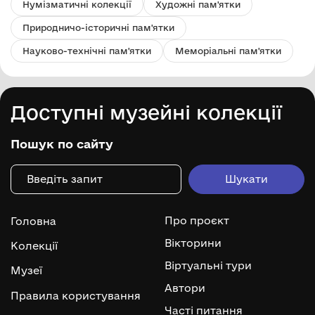
Нумізматичні колекції
Художні пам'ятки
Природничо-історичні пам'ятки
Науково-технічні пам'ятки
Меморіальні пам'ятки
Доступні музейні колекції
Пошук по сайту
Про проєкт
Головна
Вікторини
Колекції
Віртуальні тури
Музеї
Автори
Правила користування
Часті питання