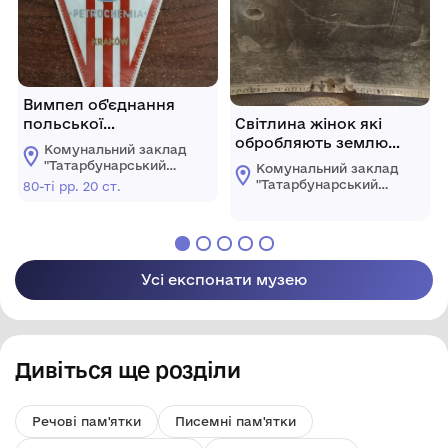
Вимпел об'єднання
польської
Світлина жінок які
нафтопереробної та
обробляють землю
Комунальний заклад
нафтохімічної
власноруч
"Татарбунарський
Комунальний заклад
промисловості
історико -
"Татарбунарський
80-ті рр. 20 ст.
краєзнавчий музей"
історико -
Татарбунарської
краєзнавчий музей"
міської ради
Татарбунарської
міської ради
Усі експонати музею
Дивіться ще розділи
Речові пам'ятки
Писемні пам'ятки