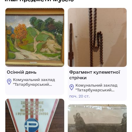
Осінній день
Фрагмент кулеметної
стрічки
Комунальний заклад
"Татарбунарський
Комунальний заклад
історико -
"Татарбунарський
краєзнавчий музей"
історико -
поч. 20 ст.
Татарбунарської
краєзнавчий музей"
міської ради
Татарбунарської
міської ради