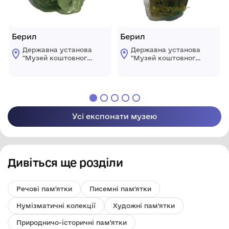
Берил
Берил
Державна установа
Державна установа
"Музей коштовного і
"Музей коштовного і
декоративного
декоративного
каміння"
каміння"
Усі експонати музею
Дивіться ще розділи
Речові пам'ятки
Писемні пам'ятки
Нумізматичні колекції
Художні пам'ятки
Природничо-історичні пам'ятки