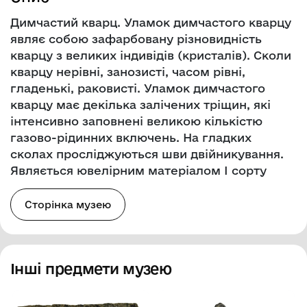
Димчастий кварц. Уламок димчастого кварцу
являє собою зафарбовану різновидність
кварцу з великих індивідів (кристалів). Сколи
кварцу нерівні, занозисті, часом рівні,
гладенькі, раковисті. Уламок димчастого
кварцу має декілька залічених тріщин, які
інтенсивно заповнені великою кількістю
газово-рідинних включень. На гладких
сколах просліджуються шви двійникування.
Являється ювелірним матеріалом І сорту
Сторінка музею
Інші предмети музею