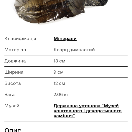
Класифікація
Мінерали
Матеріал
Кварц димчастий
Довжина
18 см
Ширина
9 см
Висота
12 см
Вага
2.06 кг
Музей
Державна установа "Музей
коштовного і декоративного
каміння"
Опис