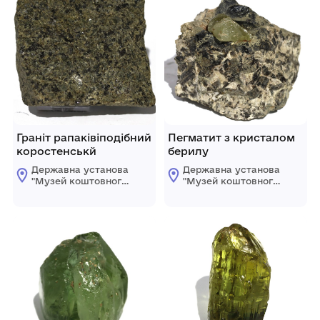
Граніт рапаківіподібний
Пегматит з кристалом
коростенськй
берилу
Державна установа
Державна установа
"Музей коштовного і
"Музей коштовного і
декоративного
декоративного
каміння"
каміння"