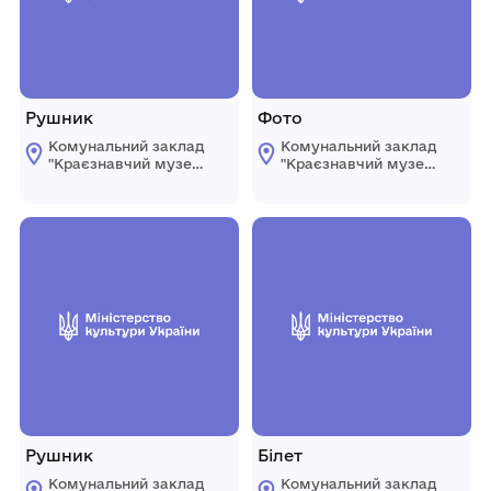
Рушник
Фото
Комунальний заклад
Комунальний заклад
"Краєзнавчий музей
"Краєзнавчий музей
" Піщанської
" Піщанської
селищної ради
селищної ради
Рушник
Білет
Комунальний заклад
Комунальний заклад