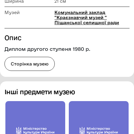
Ширина
21 см
Музей
Комунальний заклад
"Краєзнавчий музей "
Піщанської селищної ради
Опис
Диплом другого ступеня 1980 р.
Сторінка музею
Інші предмети музею