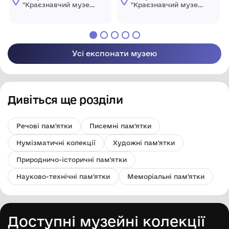
"Краєзнавчий музей
"Краєзнавчий музей
" Піщанської
" Піщанської
селищної ради
селищної ради
Усі експонати музею
Дивіться ще розділи
Речові пам'ятки
Писемні пам'ятки
Нумізматичні колекції
Художні пам'ятки
Природничо-історичні пам'ятки
Науково-технічні пам'ятки
Меморіальні пам'ятки
Доступні музейні колекції