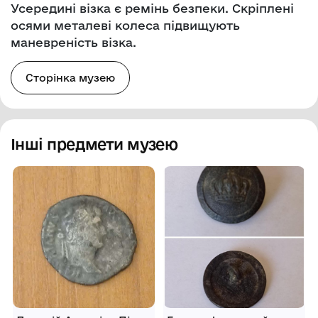
Усередині візка є ремінь безпеки. Скріплені
осями металеві колеса підвищують
маневреність візка.
Сторінка музею
Інші предмети музею