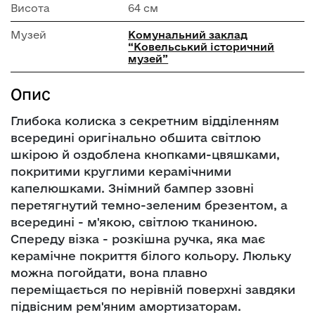
Висота
64 см
Музей
Комунальний заклад
“Ковельський історичний
музей”
Опис
Глибока колиска з секретним відділенням
всередині оригінально обшита світлою
шкірою й оздоблена кнопками-цвяшками,
покритими круглими керамічними
капелюшками. Знімний бампер ззовні
перетягнутий темно-зеленим брезентом, а
всередині - м'якою, світлою тканиною.
Спереду візка - розкішна ручка, яка має
керамічне покриття білого кольору. Люльку
можна погойдати, вона плавно
переміщається по нерівній поверхні завдяки
підвісним рем'яним амортизаторам.