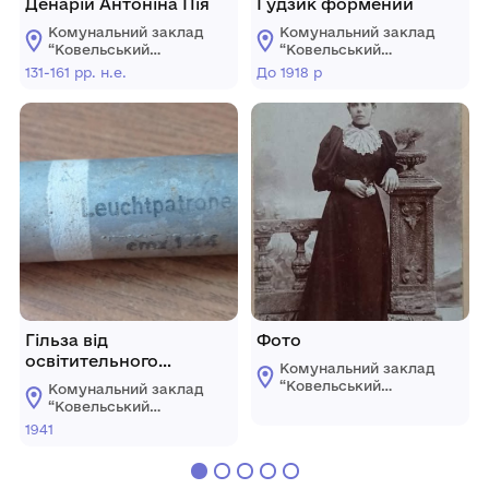
Денарій Антоніна Пія
Гудзик формений
Комунальний заклад
Комунальний заклад
“Ковельський
“Ковельський
історичний музей”
історичний музей”
131-161 рр. н.е.
До 1918 р
Гільза від
Фото
освітительного
Комунальний заклад
патрона німецької
“Ковельський
Комунальний заклад
ракетниці
історичний музей”
“Ковельський
історичний музей”
1941