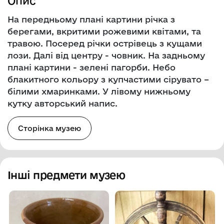
Опис
На передньому плані картини річка з
берегами, вкритими рожевими квітами, та
травою. Посеред річки острівець з кущами
лози. Далі від центру - човник. На задньому
плані картини - зелені пагорби. Небо
блакитного кольору з купчастими сірувато –
білими хмаринками. У лівому нижньому
кутку авторський напис.
Сторінка музею
Інші предмети музею