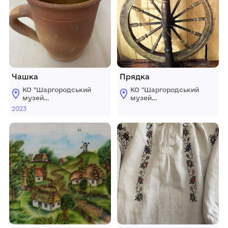
Чашка
Прядка
КО "Шаргородський
КО "Шаргородський
музей
музей
образотворчого
образотворчого
2023
мистецтва"
мистецтва"
Шаргородської
Шаргородської
міської ради
міської ради