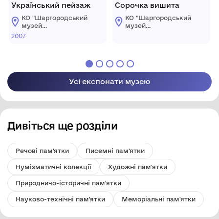
Український пейзаж
Cорочка вишита
КО "Шаргородський
КО "Шаргородський
музей
музей
образотворчого
образотворчого
2007
мистецтва"
мистецтва"
Шаргородської
Шаргородської
міської ради
міської ради
Усі експонати музею
Дивіться ще розділи
Речові пам'ятки
Писемні пам'ятки
Нумізматичні колекції
Художні пам'ятки
Природничо-історичні пам'ятки
Науково-технічні пам'ятки
Меморіальні пам'ятки