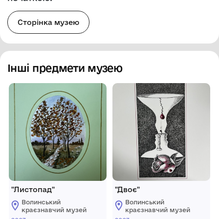
Сторінка музею
Інші предмети музею
"Листопад"
"Двоє"
Волинський
Волинський
краєзнавчий музей
краєзнавчий музей