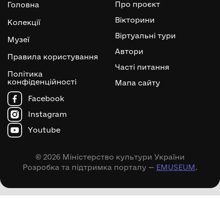
Про проєкт
Головна
Вікторини
Колекції
Віртуальні тури
Музеї
Автори
Правила користування
Часті питання
Політика
конфіденційності
Мапа сайту
Facebook
Instagram
Youtube
© 2026 Міністерство культури України
Розробка та підтримка порталу —
EMUSEUM
.