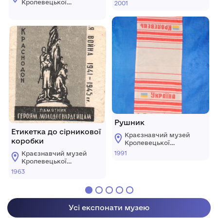
міської ради
Кролевецької
2001
міської ради
Рушник
Етикетка до сірникової
Краєзнавчий музей
коробки
Кролевецької
міської ради
1991
Краєзнавчий музей
Кролевецької
міської ради
1963
Усі експонати музею