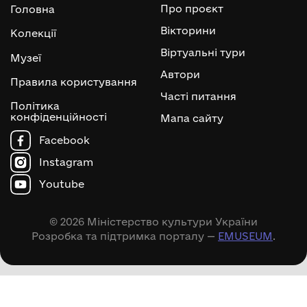
Про проєкт
Головна
Вікторини
Колекції
Віртуальні тури
Музеї
Автори
Правила користування
Часті питання
Політика
конфіденційності
Мапа сайту
Facebook
Instagram
Youtube
© 2026 Міністерство культури України
Розробка та підтримка порталу —
EMUSEUM
.