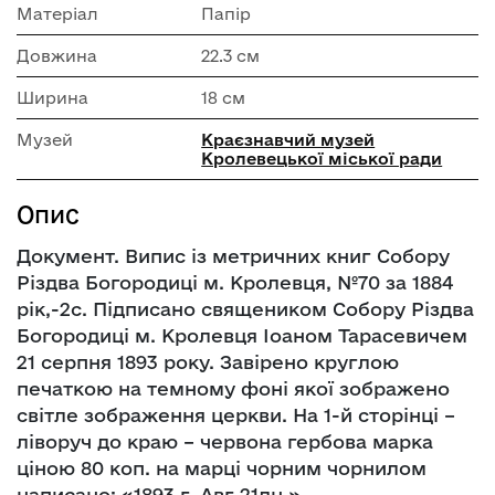
Матеріал
Папір
Довжина
22.3 см
Ширина
18 см
Музей
Краєзнавчий музей
Кролевецької міської ради
Опис
Документ. Випис із метричних книг Собору
Різдва Богородиці м. Кролевця, №70 за 1884
рік,-2с. Підписано священиком Собору Різдва
Богородиці м. Кролевця Іоаном Тарасевичем
21 серпня 1893 року. Завірено круглою
печаткою на темному фоні якої зображено
світле зображення церкви. На 1-й сторінці –
ліворуч до краю – червона гербова марка
ціною 80 коп. на марці чорним чорнилом
написано: «1893 г. Авг 21дн.».