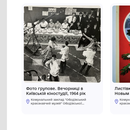
Сторінка музею
Інші предмети му