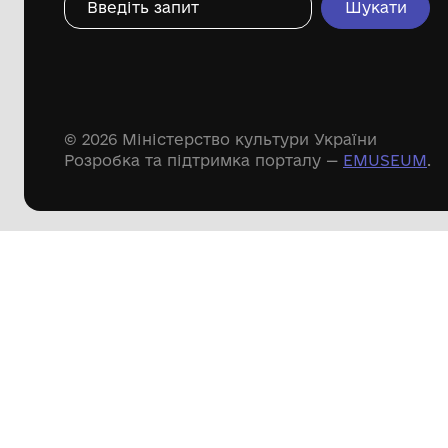
Дивіться ще розді
Речові пам'ятки
Писемні пам'ятки
Меморіальні пам'ятки
Доступні
музейні колекції
Пошук по сайту