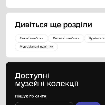
Фото групове. Вечорниці в
Київській кіностудії, 1964 рік
Комунальний заклад "Ободівський
краєзнавчий музей" Ободівської
сільської ради