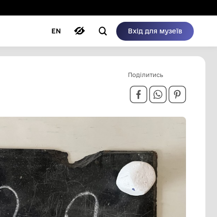
ому режимі
ри
Автори
Блог
EN