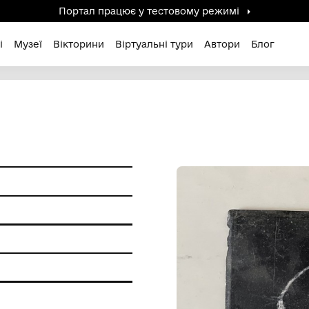
Портал працює у тестов
дені / Зниклі
Музеї
Вікторини
Віртуальні ту
- поч. ХХ ст.
ам'ятки