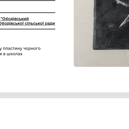
ння
ьний заклад "Ободівський
чий музей" Ободівської сільської ради
ану графітну пластину чорного
ористовувалася в школах