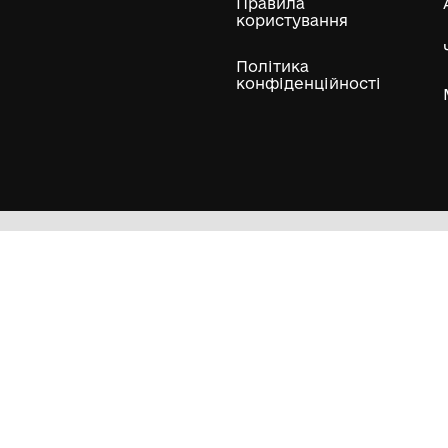
ли
Нумізматичні колекції
Художні пам'ятки
Гол
Кол
Муз