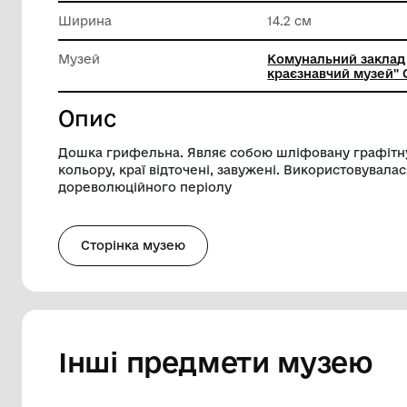
Техніка виконання
Шліфува
Довжина
20.3 см
Ширина
14.2 см
Музей
Комунал
краєзнав
Опис
Дошка грифельна. Являє собою шліфов
кольору, краї відточені, завужені. Вик
дореволюційного періолу