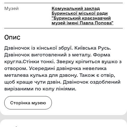
Музей
Комунальний заклад
Буринської міської ради
"Буринський краєзнавчий
музей імені Павла Попова"
Опис
Дзвіночок із кінської збруї. Київська Русь.
Дзвіночок виготовлений з металу. Форма
кругла.Стінки тонкі. Зверху кріпиться вушко з
отвором. Усередині дзвінрчка невелика
металева кулька для дзвону. Також є отвір,
щоб краще чути дзвін. Дзвіночок оздоблений
вирізаними по колу лініями.
Сторінка музею