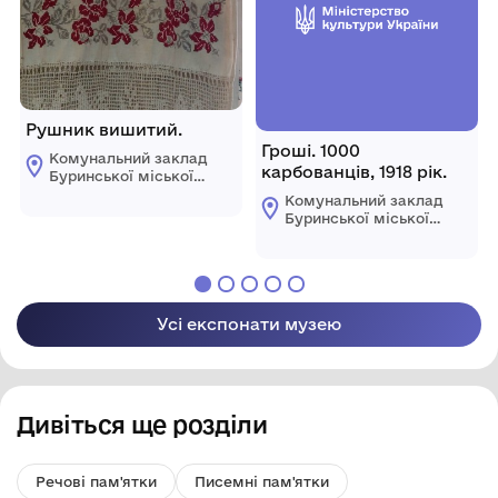
Рушник вишитий.
Гроші. 1000
Комунальний заклад
карбованців, 1918 рік.
Буринської міської
ради "Буринський
Комунальний заклад
краєзнавчий музей
Буринської міської
імені Павла Попова"
ради "Буринський
краєзнавчий музей
імені Павла Попова"
Усі експонати музею
Дивіться ще розділи
Речові пам'ятки
Писемні пам'ятки