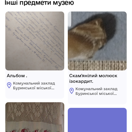
Інші предмети музею
Альбом .
Скам'янілий молюск
ізокардит.
Комунальний заклад
Буринської міської
Комунальний заклад
ради "Буринський
Буринської міської
краєзнавчий музей
ради "Буринський
імені Павла Попова"
краєзнавчий музей
імені Павла Попова"