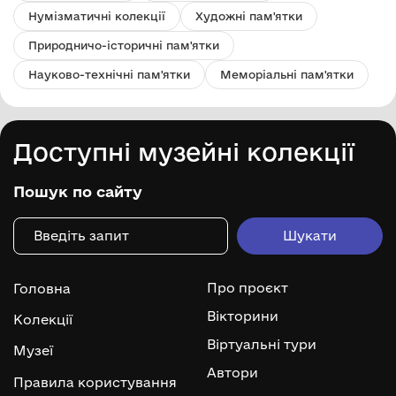
Нумізматичні колекції
Художні пам'ятки
Природничо-історичні пам'ятки
Науково-технічні пам'ятки
Меморіальні пам'ятки
Доступні музейні колекції
Пошук по сайту
Про проєкт
Головна
Вікторини
Колекції
Віртуальні тури
Музеї
Автори
Правила користування