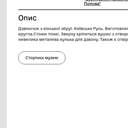
Ширина
1.3 см
Музей
Комуналь
"Буринсь
Попова"
Опис
Дзвіночок з кінської збруї. Київська Ру
кругла.Стінки тонкі. Зверху кріпиться в
невелика металева кулька для дзвону. Т
Сторінка музею