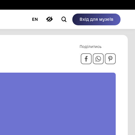
ому режимі
ри
Автори
Блог
EN