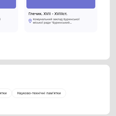
оші. 3 червінці. 1931 рік.
Глечик. XV
Комунальний заклад Буринської
Комуналь
міської ради "Буринський
міської 