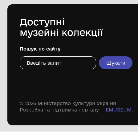
краєзнавчий музей імені Павла
Попова"
Дивіться ще розді
Речові пам'ятки
Писемні пам'ятки
Меморіальні пам'ятки