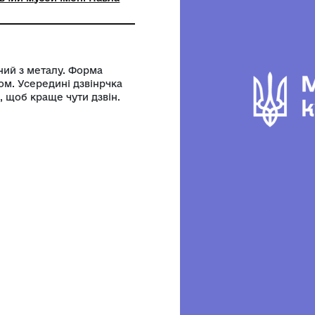
ний заклад Буринської міської ради
кий краєзнавчий музей імені Павла
сь. Виготовлений з металу. Форма
ушко з отвором. Усередині дзвінрчка
акож є отвір, щоб краще чути дзвін.