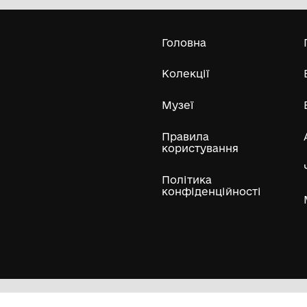
краєзнавчий музей імені Павла
Попова"
Усі експонати м
ли
Нумізматичні колекції
Художні пам'ятки