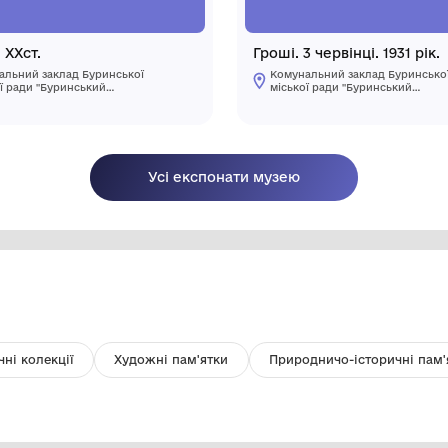
Глечик. ХХст.
Гр
Комунальний заклад Буринської
міської ради "Буринський