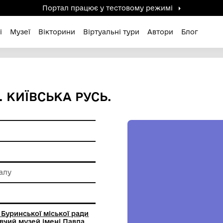
Портал працює у тестов
дені / Зниклі
Музеї
Вікторини
Віртуальні ту
 ЗБРУЇ. КИЇВСЬКА РУСЬ.
ам'ятки
 обробки металу