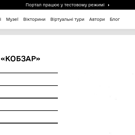
Портал працює у тестов
дені / Зниклі
Музеї
Вікторини
Віртуальні ту
’ЮНИКА «КОБЗАР»
вюра