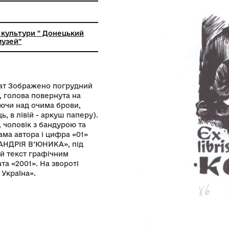
ьний заклад культури " Донецький
й художній музей"
альний формат Зображено погрудний
ий праворуч, голова повернута на
нами, нависаючи над очима брови,
тримає олівець, в лівій - аркуш паперу).
овік у брилі, чоловік з бандурою та
оруч монограма автора і цифра «01»