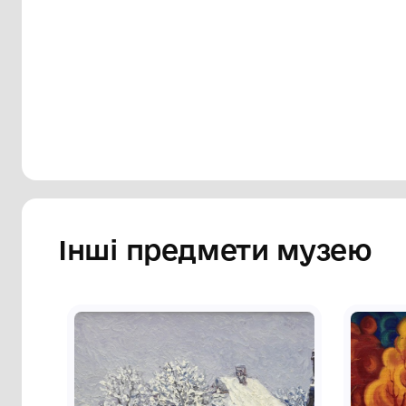
нижче у дві строки ліворуч: «EX LIBRIS
цими напис: «КОБЗАР». Під зображення
олівцем ліворуч: Х6, праворуч авторськи
відбиток штампу «Борис Романов м. Сє
Сторінка музею