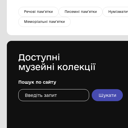
Картина «Випав сніжок»
Комунальний заклад культури "
Донецький обласний художній музей"
2018р.
Дивіться ще розді