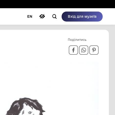
ому режимі
ри
Автори
Блог
EN