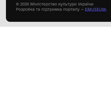
Речові пам'ятки
Писемні пам'ятки
Меморіальні пам'ятки
Доступні
музейні колекції
Пошук по сайту