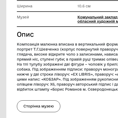
Техніка виконання
Графіка
Довжина
14.9 см
Ширина
10.6 см
Музей
Комунал
обласни
Опис
Композиція малюнка вписана в вертик
портрет Т.Г.Шевченко (корпус повернут
глядача, високе відкрите чоло з залиси
прямий ніс, стулені губи; в правій руці 
На тлі тулубу зображені дві фігури – чол
собака. Під зображенням підписи: прав