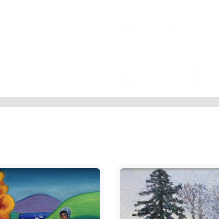
», праворуч: «АНДРІЯ В’ЮНИКА», під
м рукописний текст графічним
й підпис і дата «2001». На звороті
веродонецьк Україна».