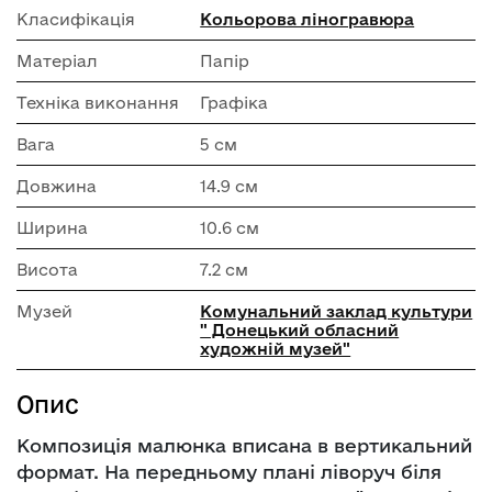
Класифікація
Кольорова ліногравюра
Матеріал
Папір
Техніка виконання
Графіка
Вага
5 см
Довжина
14.9 см
Ширина
10.6 см
Висота
7.2 см
Музей
Комунальний заклад культури
" Донецький обласний
художній музей"
Опис
Композиція малюнка вписана в вертикальний
формат. На передньому плані ліворуч біля