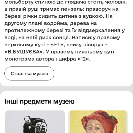
мольберту спиною до глядача стоїть чоловік,
в правій руці тримає пензель; праворуч на
березі річки сидить дитина з вудкою. На
другому плані водойма, дерева на
протилежному березі та їх віддзеркалення у
воді, на небі диск сонця. Написи:у правому
верхньому куті – «EL», внизу ліворуч –
«В.БУШУЄВА». У правому нижньому куті
монограма автора і цифра «12».
Сторінка музею
Інші предмети музею