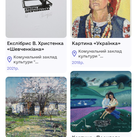
Екслібрис В. Христенка
Картина «Українка»
«Шевченкіана»
Комунальний заклад
культури "
Комунальний заклад
Донецький обласний
культури "
2018р.
художній музей"
Донецький обласний
2021р.
художній музей"