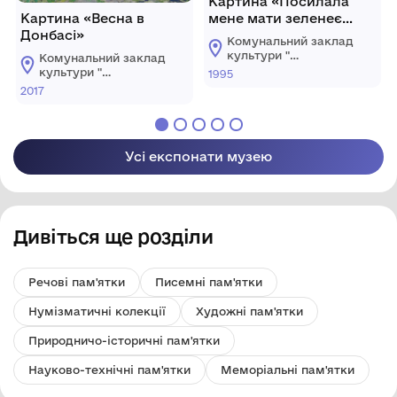
Картина «Посилала
Картина «Весна в
мене мати зеленеє
Донбасі»
жито жати…»
Комунальний заклад
культури "
Комунальний заклад
Донецький обласний
культури "
1995
художній музей"
Донецький обласний
2017
художній музей"
Усі експонати музею
Дивіться ще розділи
Речові пам'ятки
Писемні пам'ятки
Нумізматичні колекції
Художні пам'ятки
Природничо-історичні пам'ятки
Науково-технічні пам'ятки
Меморіальні пам'ятки