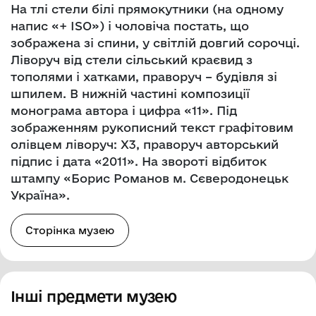
На тлі стели білі прямокутники (на одному
напис «+ ISO») і чоловіча постать, що
зображена зі спини, у світлій довгий сорочці.
Ліворуч від стели сільський краєвид з
тополями і хатками, праворуч – будівля зі
шпилем. В нижній частині композиції
монограма автора і цифра «11». Під
зображенням рукописний текст графітовим
олівцем ліворуч: Х3, праворуч авторський
підпис і дата «2011». На звороті відбиток
штампу «Борис Романов м. Сєверодонецьк
Україна».
Сторінка музею
Інші предмети музею