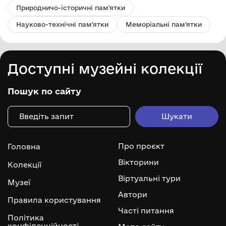
Природничо-історичні пам'ятки
Науково-технічні пам'ятки
Меморіальні пам'ятки
Доступні музейні колекції
Пошук по сайту
Про проєкт
Головна
Вікторини
Колекції
Віртуальні тури
Музеї
Автори
Правила користування
Часті питання
Політика
конфіденційності