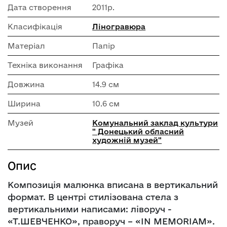
Дата створення
2011р.
Класифікація
Ліногравюра
Матеріал
Папір
Техніка виконання
Графіка
Довжина
14.9 см
Ширина
10.6 см
Музей
Комунальний заклад культури
" Донецький обласний
художній музей"
Опис
Композиція малюнка вписана в вертикальний
формат. В центрі стилізована стела з
вертикальними написами: ліворуч -
«Т.ШЕВЧЕНКО», праворуч – «IN MEMORIAM».