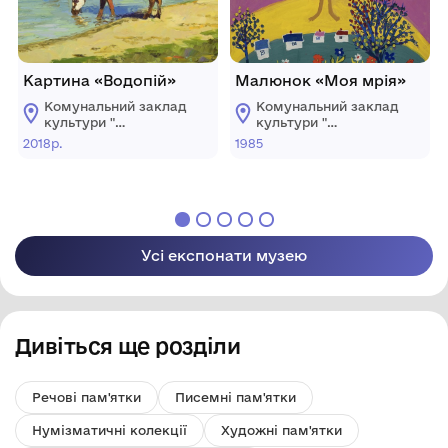
Картина «Водопій»
Малюнок «Моя мрія»
Комунальний заклад
Комунальний заклад
культури "
культури "
Донецький обласний
Донецький обласний
2018р.
1985
художній музей"
художній музей"
Усі експонати музею
Дивіться ще розділи
Речові пам'ятки
Писемні пам'ятки
Нумізматичні колекції
Художні пам'ятки