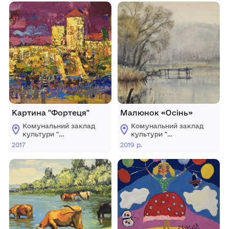
Картина "Фортеця"
Малюнок «Осінь»
Комунальний заклад
Комунальний заклад
культури "
культури "
Донецький обласний
Донецький обласний
2017
2019 р.
художній музей"
художній музей"