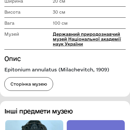
Ширина
20 см
Висота
30 см
Вага
100 см
Музей
Державний природознавчий
музей Національної академії
наук України
Опис
Epitonium annulatus (Milachevitch, 1909)
Сторінка музею
Інші предмети музею