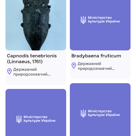
Capnodis tenebrionis
Bradybaena fruticum
(Linnaeus, 1761)
Державний
природознавчий
Державний
музей Національної
природознавчий
академії наук
музей Національної
України
академії наук
України