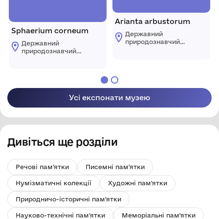
Arianta arbustorum
Sphaerium corneum
Державний
природознавчий
Державний
музей Національної
природознавчий
академії наук
музей Національної
України
академії наук
України
Усі експонати музею
Дивіться ще розділи
Речові пам'ятки
Писемні пам'ятки
Нумізматичні колекції
Художні пам'ятки
Природничо-історичні пам'ятки
Науково-технічні пам'ятки
Меморіальні пам'ятки