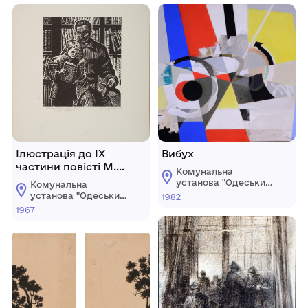
Ілюстрація до ІХ
Вибух
частини повісті М.
Комунальна
Стельмаха «Щедрий
установа "Одеський
Комунальна
вечір».
національний
установа "Одеський
1982
художній музей"
національний
1967
художній музей"