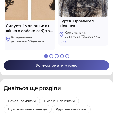
Гурʼєв. Промисел
Силуетні малюнки: а)
«Іскіне»
жінка з собакою; б) три
Комунальна
корови
установа "Одеський
Комунальна
національний
установа "Одеський
1946
художній музей"
національний
художній музей"
Усі експонати музею
Дивіться ще розділи
Речові пам'ятки
Писемні пам'ятки
Нумізматичні колекції
Художні пам'ятки