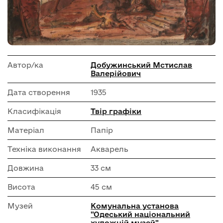
Автор/ка
Добужинський Мстислав
Валерійович
Дата створення
1935
Класифікація
Твір графіки
Матеріал
Папір
Техніка виконання
Акварель
Довжина
33 см
Висота
45 см
Музей
Комунальна установа
"Одеський національний
художній музей"