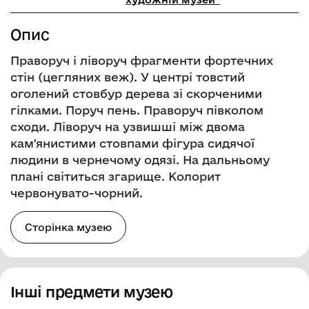
Опис
Праворуч і ліворуч фрагменти фортечних
стін (цегляних веж). У центрі товстий
оголений стовбур дерева зі скорченими
гілками. Поруч пень. Праворуч півколом
сходи. Ліворуч на узвишші між двома
кам'янистими стовпами фігура сидячої
людини в чернечому одязі. На дальньому
плані світиться згарище. Колорит
червонувато-чорний.
Сторінка музею
Інші предмети музею