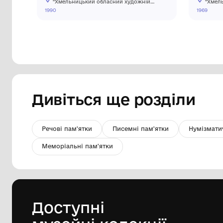
Естамп "Придорожній
жайворонок". Із серії "Спекотне
літо"
Комунальний заклад культури
"Хмельницький обласний художній
музей"
1990