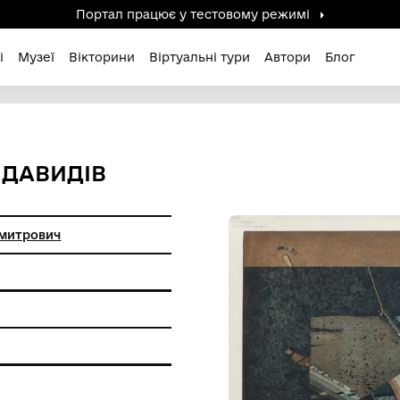
Портал працює у тестов
дені / Зниклі
Музеї
Вікторини
Віртуальні ту
ЛОМ 56 ДАВИДІВ
ин Роман Дмитрович
на графіка