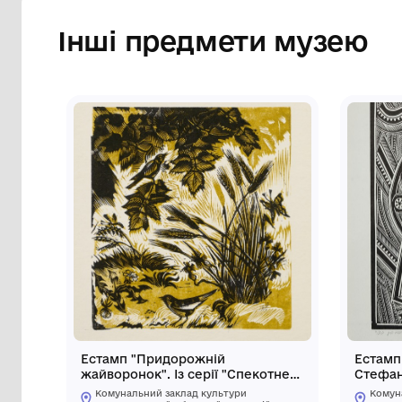
відтиск золотавого кольору авторського
вершника і написом "стрілець Роман".
Сторінка музею
Інші предмети му