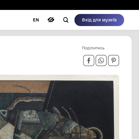
ому режимі
ри
Автори
Блог
EN