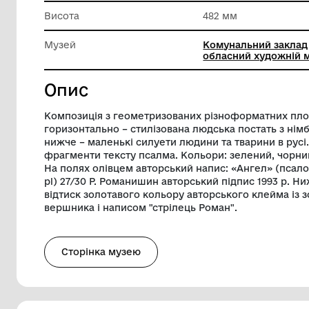
Матеріал
Папір
Довжина
481 мм
Висота
482 мм
Музей
Комунал
обласни
Опис
Композиція з геометризованих різнофор
горизонтально – стилізована людська по
нижче – маленькі силуети людини та тва
фрагменти тексту псалма. Кольори: зел
На полях олівцем авторський напис: «Ан
pl) 27/30 Р. Романишин авторський підп