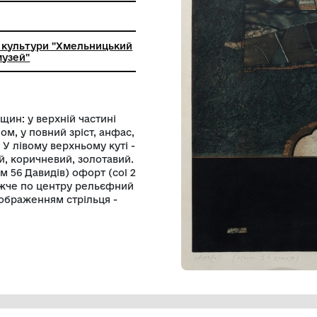
ьний заклад культури "Хмельницький
й художній музей"
матних площин: у верхній частині
стать з німбом, у повний зріст, анфас,
рини в русі. У лівому верхньому куті -
ений, чорний, коричневий, золотавий.
гел» (псалом 56 Давидів) офорт (соl 2
ис 1993 р. Нижче по центру рельєфний