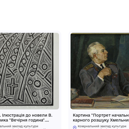
 клейма із зображенням стрільця -
зею