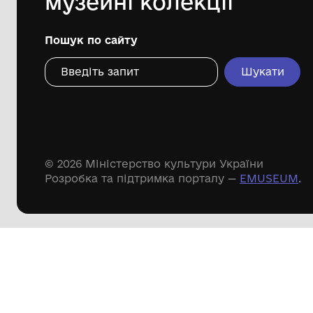
Дивіться ще розді
Речові пам'ятки
Писемні пам'ятки
Меморіальні пам'ятки
Доступні