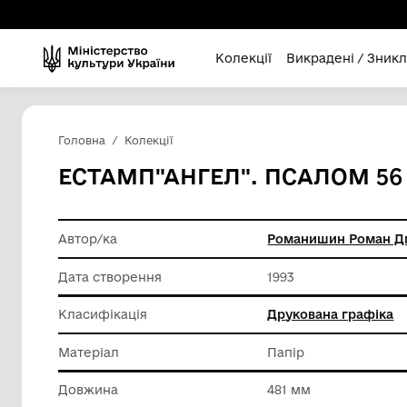
Колекції
Викра
Головна
Колекції
ЕСТАМП"АНГЕЛ". ПСА
Автор/ка
Романиш
Дата створення
1993
Класифікація
Друкова