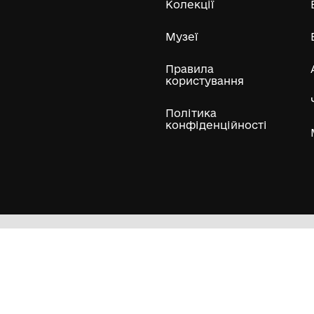
ли
Нумізматичні колекції
Художні пам'ятки
Гол