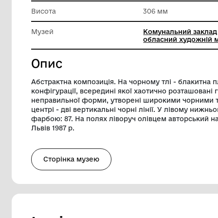
Матеріал
Папір
Довжина
397 мм
Висота
306 мм
Музей
Комунал
обласни
Опис
Абстрактна композиція. На чорному тлі
конфігурації, всередині якої хаотично 
неправильної форми, утворені широким
центрі - дві вертикальні чорні лінії. У
фарбою: 87. На полях ліворуч олівцем а
Львів 1987 р.