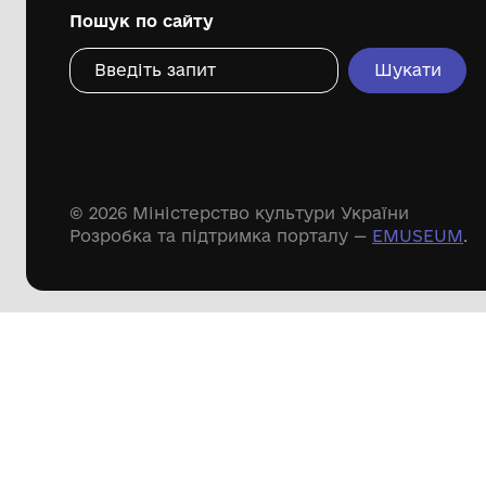
Дивіться ще розді
Речові пам'ятки
Писемні пам'ятки
Меморіальні пам'ятки
Доступні
музейні колекції