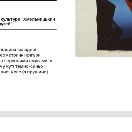
ьний заклад культури "Хмельницький
й художній музей"
 - блакитна площина складної
розташовані геометричні фігури
и чорними та червоними смугами, в
 лівому нижньому куті темно-синьо
вторський напис: Крас (з прушини)