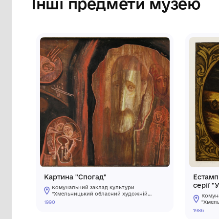
Сторінка музею
Інші предмети му