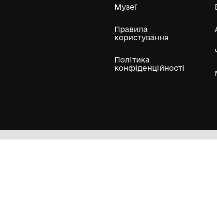
ли
Нумізматичні колекції
Художні пам'ятки
Гол
Кол