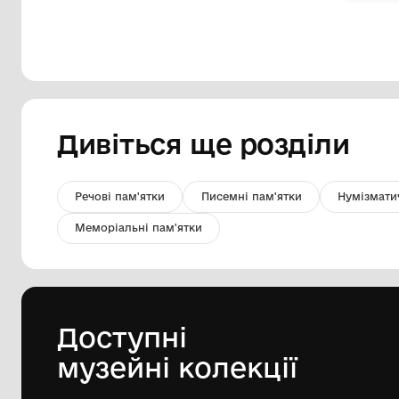
Картина "Спогад"
Комунальний заклад культури
"Хмельницький обласний художній
музей"
1990