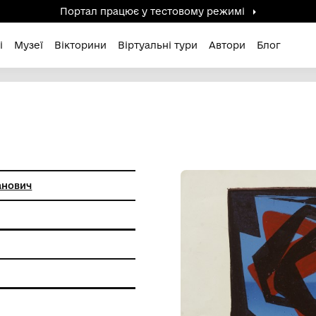
Портал працює у тестов
дені / Зниклі
Музеї
Вікторини
Віртуальні ту
 Михайло Іванович
на графіка