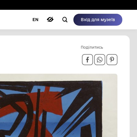
ому режимі
ри
Автори
Блог
EN