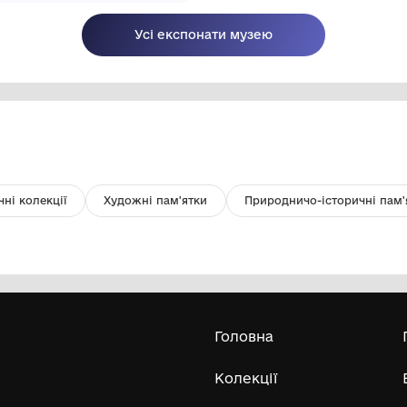
Естамп "Старокиївська гора". Із
М
серії "Українське барокко"
Комунальний заклад культури
"Хмельницький обласний художній
199
музей"
1986
Усі експонати м