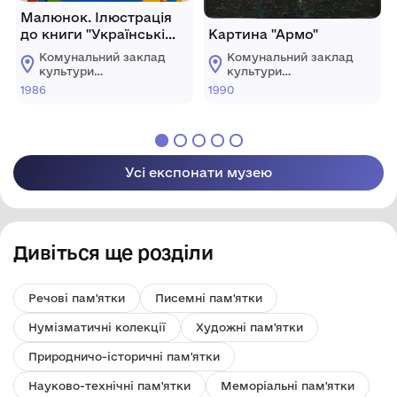
Малюнок. Ілюстрація
до книги "Українські
Картина "Армо"
народні казки".
Комунальний заклад
Комунальний заклад
"Котигорошко"
культури
культури
"Хмельницький
"Хмельницький
1986
1990
обласний художній
обласний художній
музей"
музей"
Усі експонати музею
Дивіться ще розділи
Речові пам'ятки
Писемні пам'ятки
Нумізматичні колекції
Художні пам'ятки
Природничо-історичні пам'ятки
Науково-технічні пам'ятки
Меморіальні пам'ятки