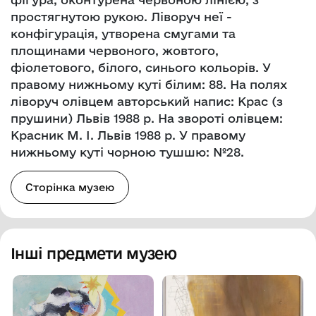
простягнутою рукою. Ліворуч неї -
конфігурація, утворена смугами та
площинами червоного, жовтого,
фіолетового, білого, синього кольорів. У
правому нижньому куті білим: 88. На полях
ліворуч олівцем авторський напис: Крас (з
прушини) Львів 1988 р. На звороті олівцем:
Красник М. І. Львів 1988 р. У правому
нижньому куті чорною тушшю: №28.
Сторінка музею
Інші предмети музею