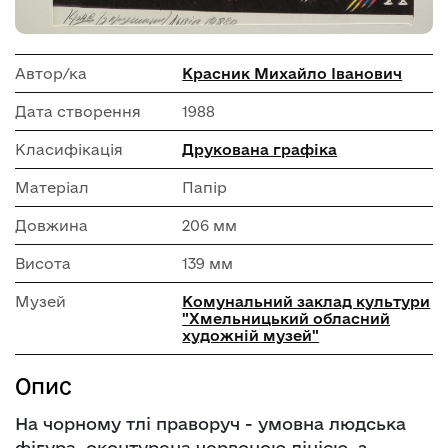
Автор/ка
Красник Михайло Іванович
Дата створення
1988
Класифікація
Друкована графіка
Матеріал
Папір
Довжина
206 мм
Висота
139 мм
Музей
Комунальний заклад культури
"Хмельницький обласний
художній музей"
Опис
На чорному тлі праворуч - умовна людська
фігура, оконтурена червоною лінією, з