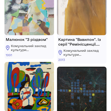
Малюнок "З різдвом"
Картина "Вавилон". Із
серії "Ремінісценції.
Комунальний заклад
Блудний син"
культури
Комунальний заклад
"Хмельницький
культури
1991
обласний художній
"Хмельницький
2013
музей"
обласний художній
музей"