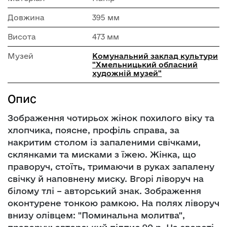
Довжина
395 мм
Висота
473 мм
Музей
Комунальний заклад культури
"Хмельницький обласний
художній музей"
Опис
Зображення чотирьох жінок похилого віку та
хлопчика, поясне, профіль справа, за
накритим столом із запаленими свічками,
склянками та мисками з їжею. Жінка, що
праворуч, стоїть, тримаючи в руках запалену
свічку й наповнену миску. Вгорі ліворуч на
білому тлі – авторський знак. Зображення
оконтурене тонкою рамкою. На полях ліворуч
внизу олівцем: "Поминальна молитва",