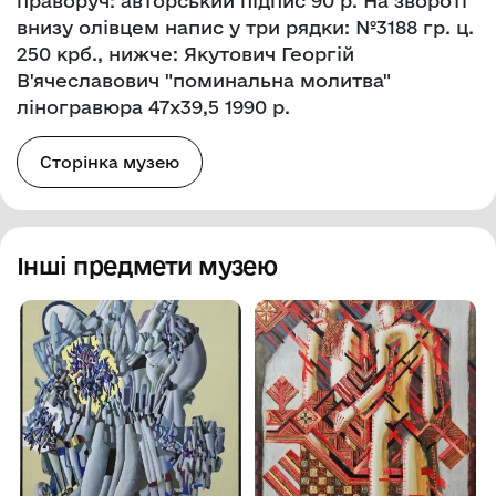
праворуч: авторський підпис 90 р. На звороті
внизу олівцем напис у три рядки: №3188 гр. ц.
250 крб., нижче: Якутович Георгій
В'ячеславович "поминальна молитва"
ліногравюра 47х39,5 1990 р.
Сторінка музею
Інші предмети музею