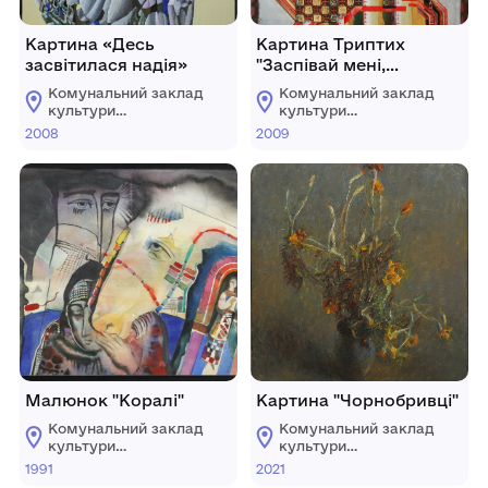
Картина «Десь
Картина Триптих
засвітилася надія»
"Заспівай мені,
козаченько, пісню".
Комунальний заклад
Комунальний заклад
Права частина
культури
культури
"Чумаки"
"Хмельницький
"Хмельницький
2008
2009
обласний художній
обласний художній
музей"
музей"
Малюнок "Коралі"
Картина "Чорнобривці"
Комунальний заклад
Комунальний заклад
культури
культури
"Хмельницький
"Хмельницький
1991
2021
обласний художній
обласний художній