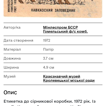
Автор/ка
Мінлеспром БССР
Гомельський ф/с комб.
Дата створення
1972
Матеріал
Папір
Довжина
3.7 см
Ширина
4.9 см
Музей
Краєзнавчий музей
Кролевецької міської ради
Опис
Етикетка до сірникової коробки. 1972 рік. Із