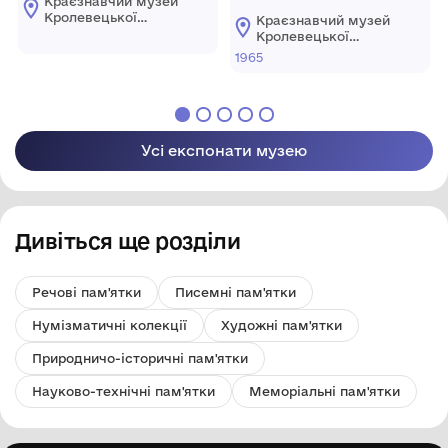
Краєзнавчий музей
Кролевецької
Краєзнавчий музей
міської ради
Кролевецької
міської ради
1965
Усі експонати музею
Дивіться ще розділи
Речові пам'ятки
Писемні пам'ятки
Нумізматичні колекції
Художні пам'ятки
Природничо-історичні пам'ятки
Науково-технічні пам'ятки
Меморіальні пам'ятки