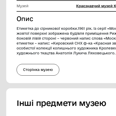
Довжина
3.4 см
Ширина
4.8 см
Музей
Краєзнав
Опис
Етикетка до сірникової коробки.1961 рік
жовтої поверхні зображена будівля при
боковій лівій стороні – червоний напис 
етикетки – напис: «Кировский СНХ ф-ка
особистої колекції колишнього художн
художнього ткацтва Анатолія Лукича Л