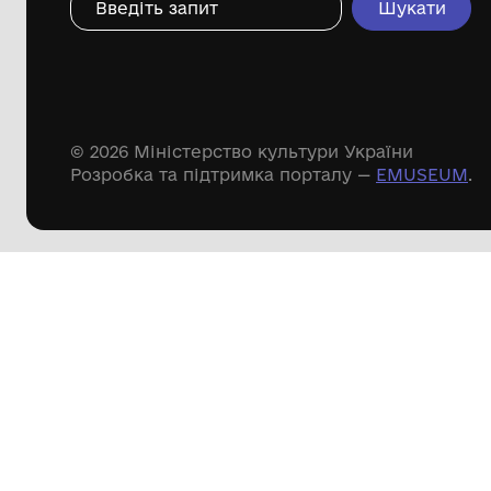
Дивіться ще розді
Речові пам'ятки
Писемні пам'ятки
Меморіальні пам'ятки
Доступні
музейні колекції
Пошук по сайту