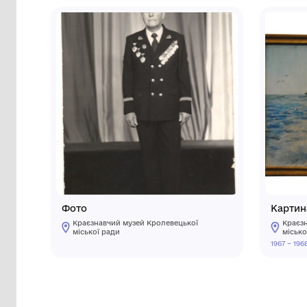
Сторінка музею
Інші предмети му