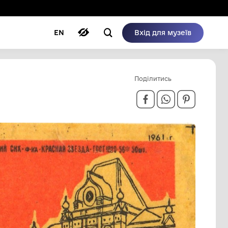
ому режимі
ри
Автори
Блог
EN