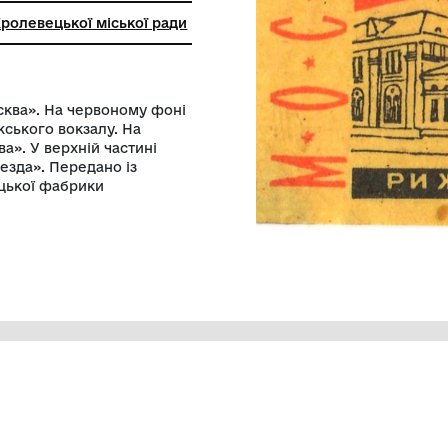
чий музей Кролевецької міської ради
. Із серії «Москва». На червоному фоні
міщення Рижського вокзалу. На
слова «Москва». У верхній частині
 «Красная звезда». Передано із
ика Кролевецької фабрики
яховецького.