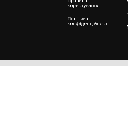
ли
Нумізматичні колекції
Художні пам'ятки
Гол
Кол
Муз