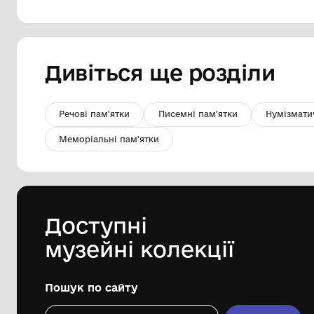
Фото
Краєзнавчий музей Кролевецької
міської ради