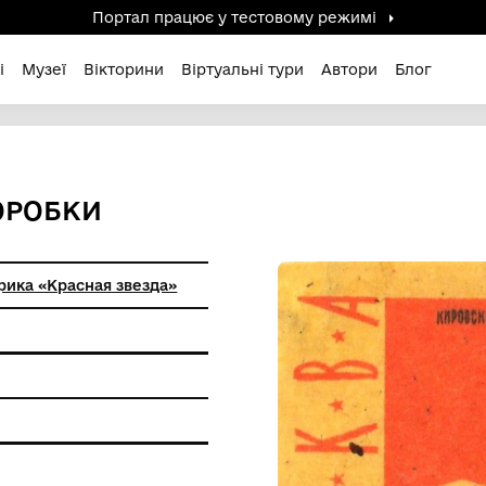
Портал працює у тестов
дені / Зниклі
Музеї
Вікторини
Віртуальні ту
ОВОЇ КОРОБКИ
кий СНХ фабрика «Красная звезда»