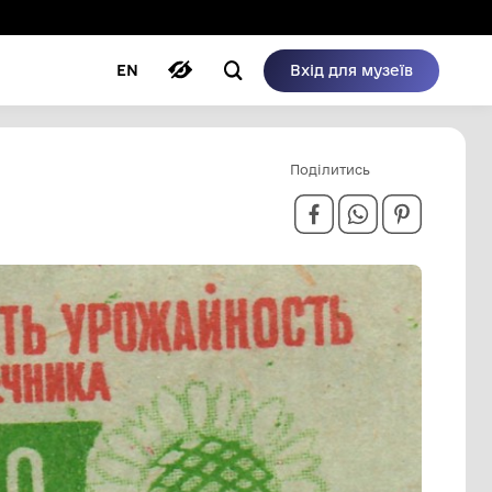
ому режимі
ри
Автори
Блог
EN