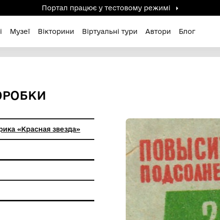
Портал працює у тестов
дені / Зниклі
Музеї
Вікторини
Віртуальні ту
ОВОЇ КОРОБКИ
кий СНХ фабрика «Красная звезда»