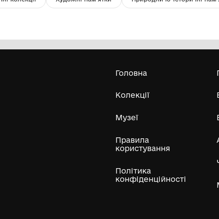
Лист-трикутник. Заказний.
Ба
«К
Краєзнавчий музей Кролевецької
бе
міської ради
19
Усі експонати м
ли
Нумізматичні колекції
Художні пам'ятки