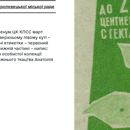
чий музей Кролевецької міської ради
к. Із серії «Пленум ЦК КПСС март
оняшник. У верхньому лівому куті –
ерхній частині етикетки – червоний
чника». У нижній частині – напис:
 Надійшло із особистої колекції
абрики художнього ткацтва Анатолія