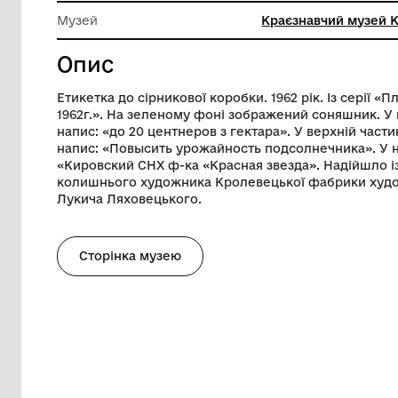
Довжина
4.8 см
Ширина
3.8 см
Музей
Краєзнав
Опис
Етикетка до сірникової коробки. 1962 рі
1962г.». На зеленому фоні зображений с
напис: «до 20 центнеров з гектара». У в
напис: «Повысить урожайность подсолне
«Кировский СНХ ф-ка «Красная звезда».
колишнього художника Кролевецької ф
Лукича Ляховецького.