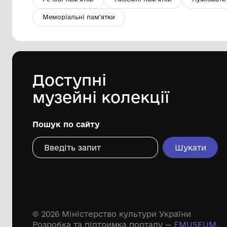
Документ. Трудова путівка
Краєзнавчий музей Кролевецької
міської ради
Дивіться ще розді
Речові пам'ятки
Писемні пам'ятки