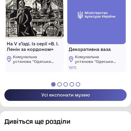
На V з'їзді. Із серії «В. І.
Ленін за кордоном»
Декоративна ваза
Комунальна
Комунальна
установа "Одеський
установа "Одеський
національний
національний
1975
художній музей"
художній музей"
Усі експонати музею
Дивіться ще розділи