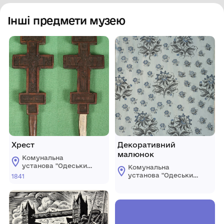
Інші предмети музею
Хрест
Декоративний
малюнок
Комунальна
установа "Одеський
Комунальна
національний
установа "Одеський
1841
художній музей"
національний
художній музей"