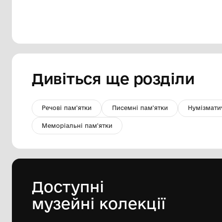
Картина «З осінніх мелодій» ( За
вікном – осінь. Портрет Віри
Сулими )
Комунальний заклад культури
"Хмельницький обласний художній
музей"
1970