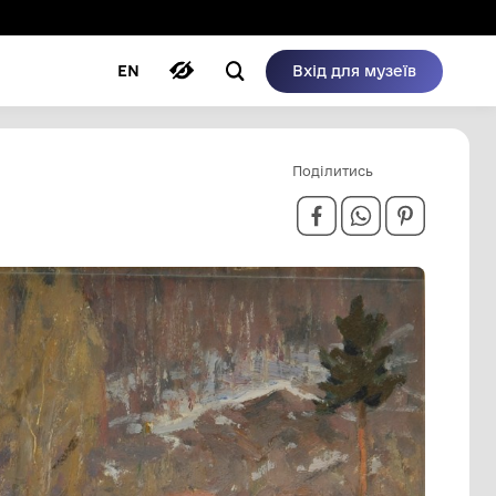
ому режимі
ри
Автори
Блог
EN