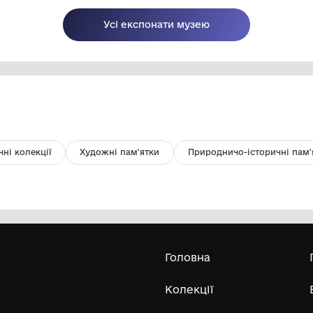
Естамп "Донецька земля"
Ет
гу
Комунальний заклад культури
"Хмельницький обласний художній
музей"
1959
19
Усі експонати м