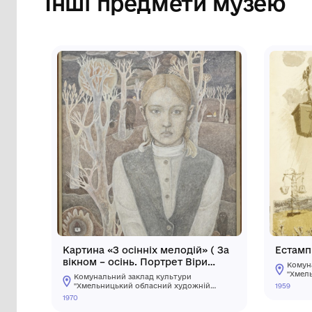
Сторінка музею
Інші предмети му