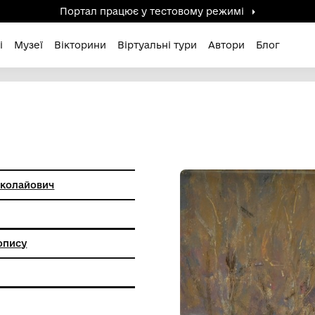
Портал працює у тестов
дені / Зниклі
Музеї
Вікторини
Віртуальні ту
ОК"
лодимир Миколайович
анкового живопису