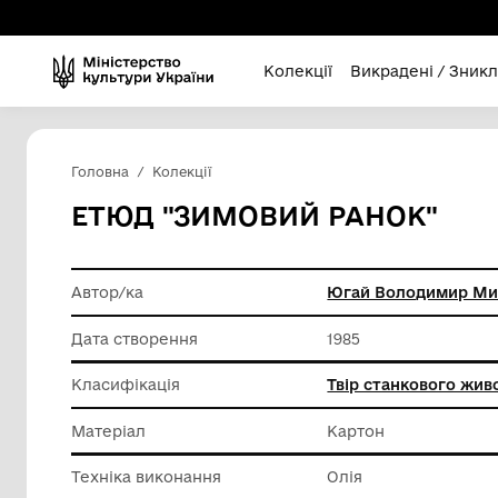
Колекції
Викра
Головна
Колекції
ЕТЮД "ЗИМОВИЙ РАН
Автор/ка
Югай Во
Дата створення
1985
Класифікація
Твір ст