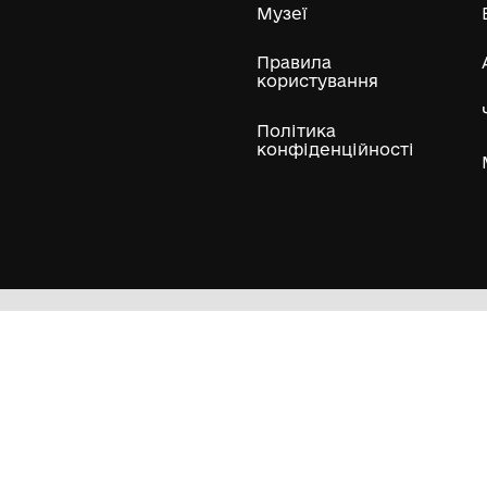
ли
Нумізматичні колекції
Художні пам'ятки
Гол
Кол