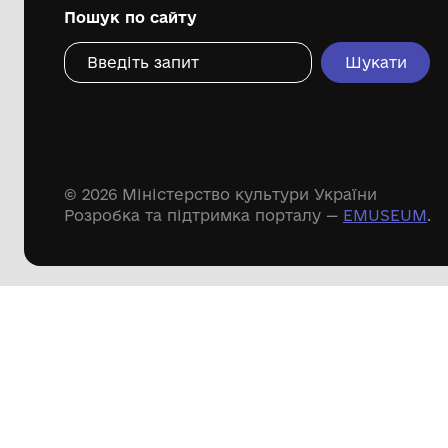
Дивіться ще розді
Речові пам'ятки
Писемні пам'ятки
Меморіальні пам'ятки
Доступні
музейні колекції