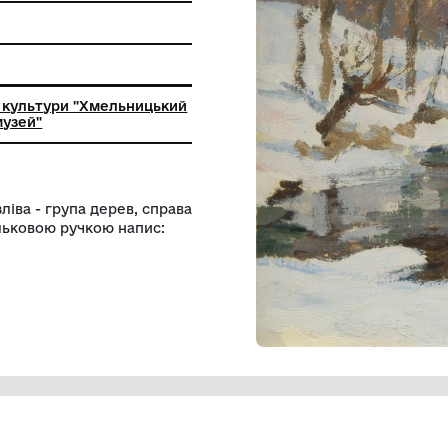
ьний заклад культури "Хмельницький
й художній музей"
ред снігу, зліва - група дерев, справа
оті чорною кульковою ручкою напис: