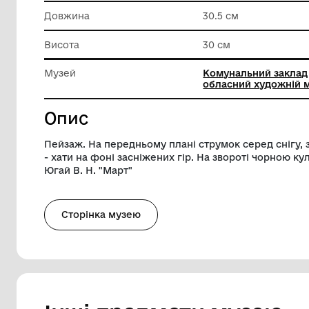
Матеріал
Картон
Техніка виконання
Олія
Довжина
30.5 см
Висота
30 см
Музей
Комунал
обласни
Опис
Пейзаж. На передньому плані струмок се
- хати на фоні засніжених гір. На звор
Югай В. Н. "Март"