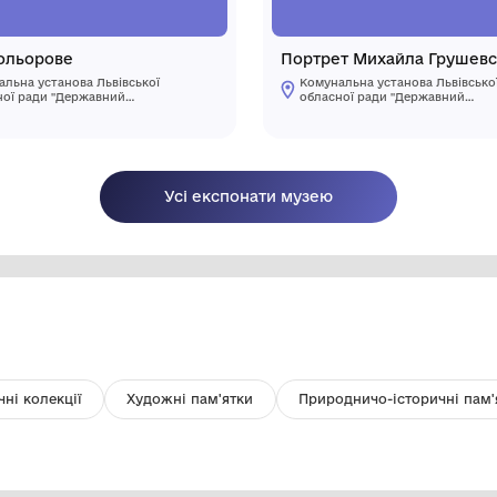
Фото кольорове
П
Комунальна установа Львівської
обласної ради "Державний