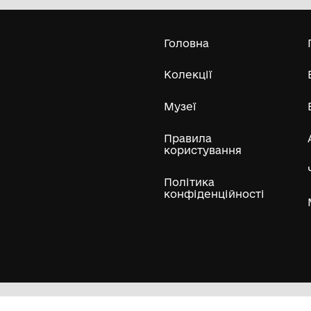
меморіальний музей Михайла
Грушевського у Львові"
Усі експонати м
ли
Нумізматичні колекції
Художні пам'ятки