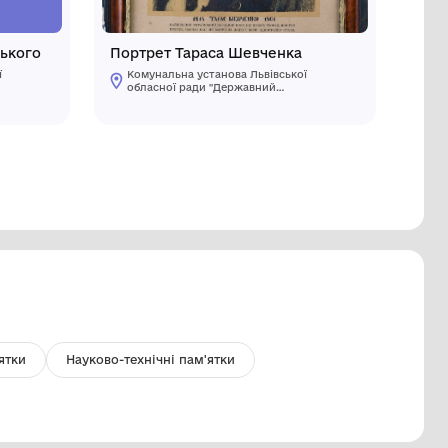
ортрет Михайла Грушевського
Портрет 
Комунальна установа Львівської
Комуналь
обласної ради "Державний
обласної