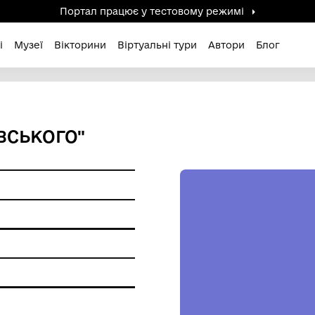
Портал працює у тестов
дені / Зниклі
Музеї
Вікторини
Віртуальні ту
. ГРУШЕВСЬКОГО"
фіки