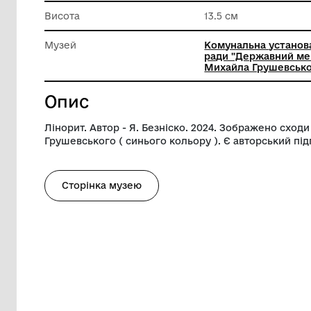
Довжина
13.5 см
Ширина
11.2 см
Висота
13.5 см
Музей
Комуналь
ради "Д
Михайла
Опис
Лінорит. Автор - Я. Безніско. 2024. Зоб
Грушевського ( синього кольору ). Є ав
Сторінка музею