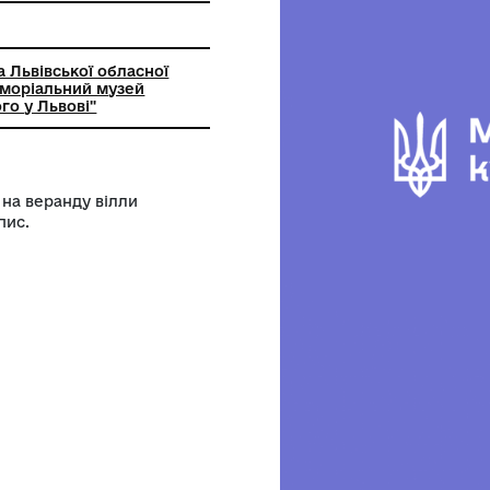
на установа Львівської обласної
ержавний меморіальний музей
 Грушевського у Львові"
ражено сходи на веранду вілли
торський підпис.