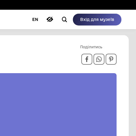
ому режимі
ри
Автори
Блог
EN