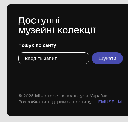
меморіальний музей Михайла
Грушевського у Львові"
Дивіться ще розді
Речові пам'ятки
Писемні пам'ятки
Меморіальні пам'ятки