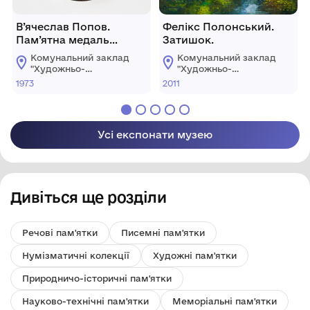
В’ячеслав Попов.
Фелікс Полонський.
Пам’ятна медаль
Затишок.
«Сухомлинський В.О.».
Комунальний заклад
Комунальний заклад
Із серії «Видатні
"Художньо-
"Художньо-
особистості
меморіальний музей
меморіальний музей
1973
2011
О.О.Осмьоркіна"
О.О.Осмьоркіна"
Кіровоградщини».
Усі експонати музею
Дивіться ще розділи
Речові пам'ятки
Писемні пам'ятки
Нумізматичні колекції
Художні пам'ятки
Природничо-історичні пам'ятки
Науково-технічні пам'ятки
Меморіальні пам'ятки