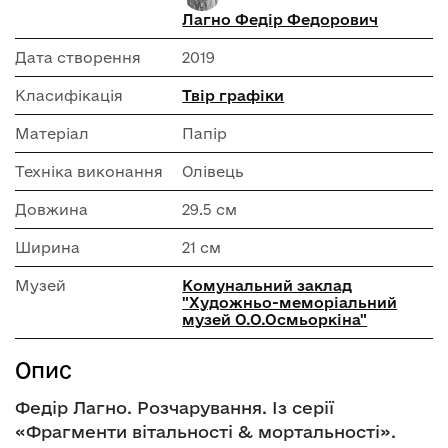
Лагно Федір Федорович
Дата створення
2019
Класифікація
Твір графіки
Матеріал
Папір
Техніка виконання
Олівець
Довжина
29.5 см
Ширина
21 см
Музей
Комунальний заклад
"Художньо-меморіальний
музей О.О.Осмьоркіна"
Опис
Федір Лагно. Розчарування. Із серії
«Фрагменти вітальності & мортальності».