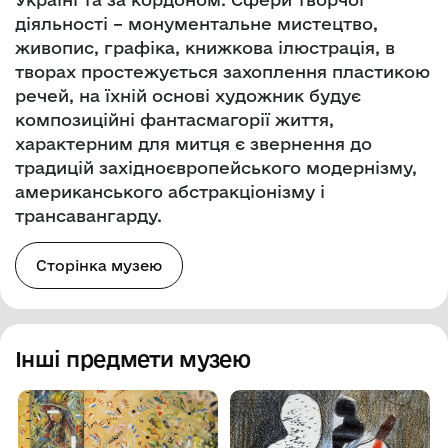
діяльності – монументальне мистецтво,
живопис, графіка, книжкова ілюстрація, в
творах простежується захоплення пластикою
речей, на їхній основі художник будує
композиційні фантасмагорії життя,
характерним для митця є звернення до
традицій західноєвропейського модернізму,
американського абстракціонізму і
трансавангарду.
Сторінка музею
Інші предмети музею