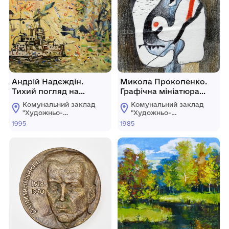
Андрій Надєждін.
Микола Прокопенко.
Тихий погляд на
Графічна мініатюра
імпресіонізм в районі
№27.
Комунальний заклад
Комунальний заклад
острова лейтенанта
"Художньо-
"Художньо-
Шмідта або На Півдні
меморіальний музей
меморіальний музей
1995
1985
О.О.Осмьоркіна"
О.О.Осмьоркіна"
все спокійно.