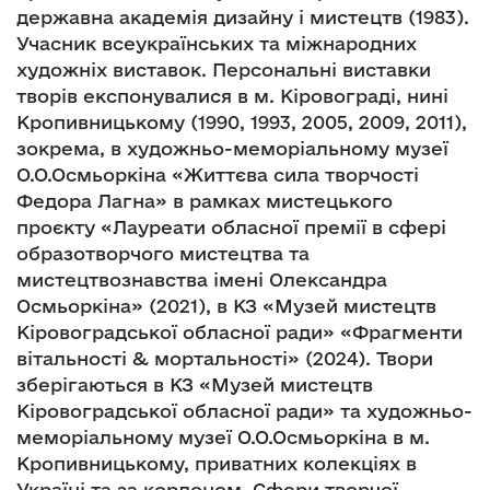
державна академія дизайну і мистецтв (1983).
Учасник всеукраїнських та міжнародних
художніх виставок. Персональні виставки
творів експонувалися в м. Кіровограді, нині
Кропивницькому (1990, 1993, 2005, 2009, 2011),
зокрема, в художньо-меморіальному музеї
О.О.Осмьоркіна «Життєва сила творчості
Федора Лагна» в рамках мистецького
проєкту «Лауреати обласної премії в сфері
образотворчого мистецтва та
мистецтвознавства імені Олександра
Осмьоркіна» (2021), в КЗ «Музей мистецтв
Кіровоградської обласної ради» «Фрагменти
вітальності & мортальності» (2024). Твори
зберігаються в КЗ «Музей мистецтв
Кіровоградської обласної ради» та художньо-
меморіальному музеї О.О.Осмьоркіна в м.
Кропивницькому, приватних колекціях в
Україні та за кордоном. Сфери творчої