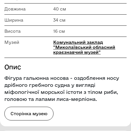
Довжина
40 см
Ширина
34 см
Висота
16 см
Музей
Комунальний заклад
"Миколаївський обласний
краєзнавчий музей"
Опис
Фігура гальюнна носова - оздоблення носу
дрібного гребного судна у вигляді
міфологічної морської істоти з тілом риби,
головою та лапами лиса-мерліона.
Сторінка музею