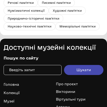
Речові пам'ятки
Писемні пам'ятки
Нумізматичні колекції
Художні пам'ятки
Природничо-історичні пам'ятки
Науково-технічні пам'ятки
Меморіальні пам'ятки
Доступні музейні колекції
Пошук по сайту
Про проєкт
Головна
Вікторини
Колекції
Віртуальні тури
Музеї
Автори