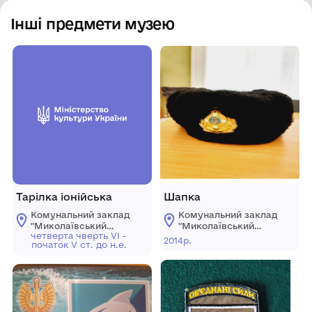
Інші предмети музею
Тарілка іонійська
Шапка
Комунальний заклад
Комунальний заклад
"Миколаївський
"Миколаївський
четверта чверть VI -
обласний
обласний
2014р.
початок V ст. до н.е.
краєзнавчий музей"
краєзнавчий музей"