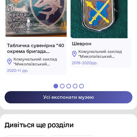
Шеврон
Табличка сувенірна “40
окрема бригада
Комунальний заклад
"Миколаївський
берегової оборони”
Комунальний заклад
обласний
2018-2020рр.
"Миколаївський
краєзнавчий музей"
обласний
2020-ті рр.
краєзнавчий музей"
Усі експонати музею
Дивіться ще розділи