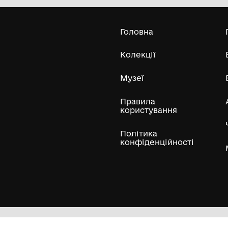
Одеський археологічний музей
Національної академії наук України
Усі експонати м
ли
Нумізматичні колекції
Художні пам'ятки