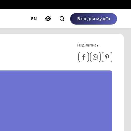
ому режимі
ри
Автори
Блог
EN