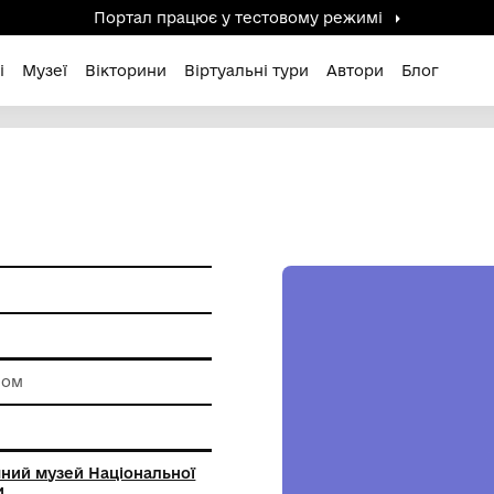
Портал працює у тестов
дені / Зниклі
Музеї
Вікторини
Віртуальні ту
ам'ятки
роботи зі склом