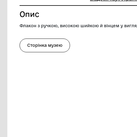
Висота
15 см
Музей
Одеськи
академії
Опис
Флакон з ручкою, високою шийкою й він
Сторінка музею