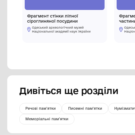
Фрагмент стінки ліпної
сіроглиняної посудини