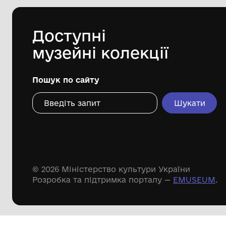
Одеський археологічний музей
Національної академії наук України
Дивіться ще розді
Речові пам'ятки
Писемні пам'ятки
Меморіальні пам'ятки