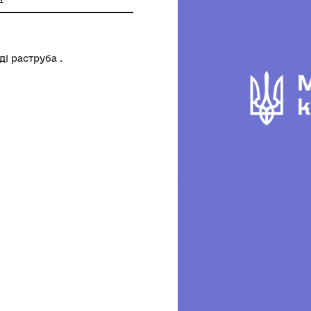
й археологічний музей Національної
 наук України
цем у вигляді раструба .