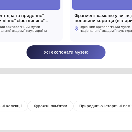
Фрагмент дна та придонної
Ф
частини ліпної сіроглиняної
по
посудини