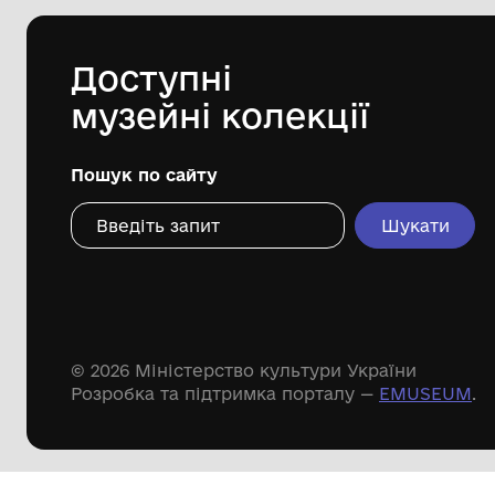
Дивіться ще розді
Речові пам'ятки
Писемні пам'ятки
Меморіальні пам'ятки