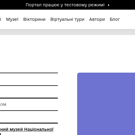
Портал працює у тестов
дені / Зниклі
Музеї
Вікторини
Віртуальні ту
ам'ятки
роботи зі склом