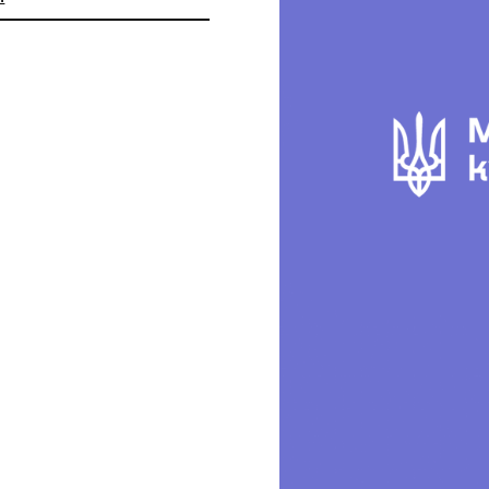
й археологічний музей Національної
 наук України