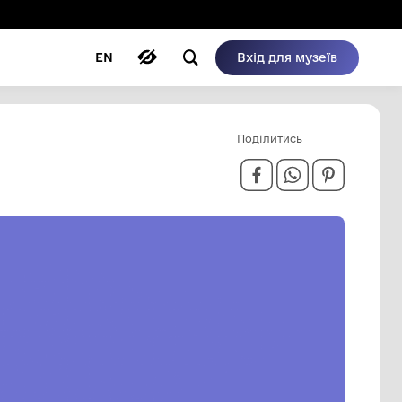
ому режимі
ри
Автори
Блог
EN