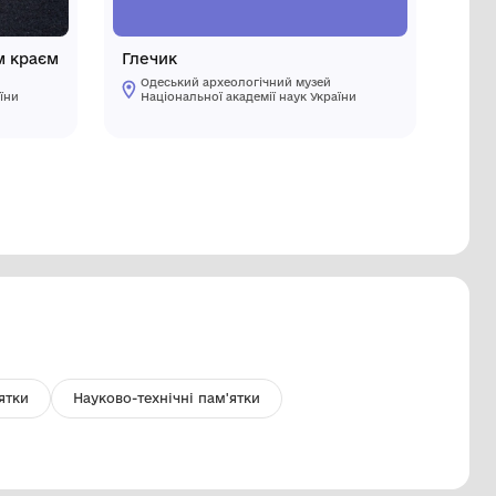
кровістря з притупленим краєм
Глечик
Одеський археологічний музей
Одеський
Національної академії наук України
Національ