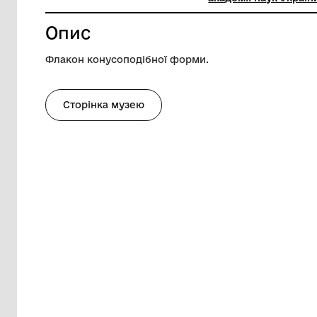
Висота
17.5 см
Музей
Одеськи
академії
Опис
Флакон конусоподібної форми.
Сторінка музею