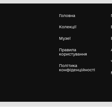
Усі експонати м
ли
Нумізматичні колекції
Художні пам'ятки