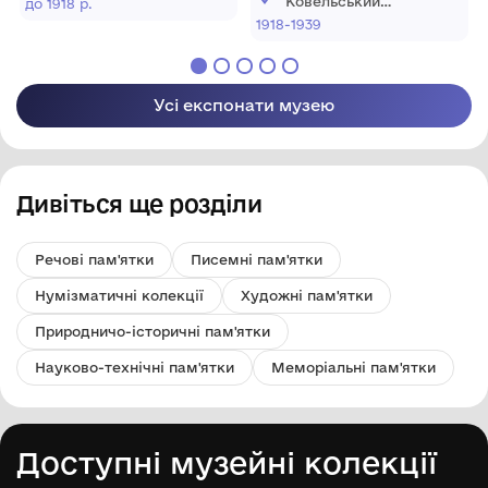
“Ковельський
до 1918 р.
історичний музей”
1918-1939
Усі експонати музею
Дивіться ще розділи
Речові пам'ятки
Писемні пам'ятки
Нумізматичні колекції
Художні пам'ятки
Природничо-історичні пам'ятки
Науково-технічні пам'ятки
Меморіальні пам'ятки
Доступні музейні колекції