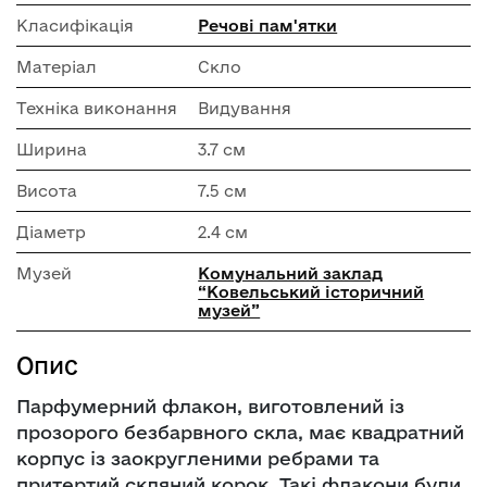
Класифікація
Речові пам'ятки
Матеріал
Скло
Техніка виконання
Видування
Ширина
3.7 см
Висота
7.5 см
Діаметр
2.4 см
Музей
Комунальний заклад
“Ковельський історичний
музей”
Опис
Парфумерний флакон, виготовлений із
прозорого безбарвного скла, має квадратний
корпус із заокругленими ребрами та
притертий скляний корок. Такі флакони були