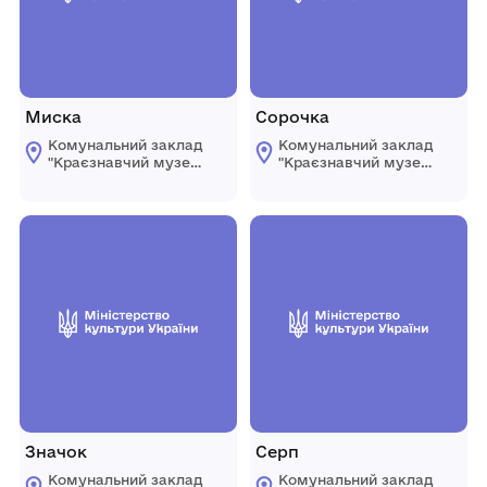
Миска
Сорочка
Комунальний заклад
Комунальний заклад
"Краєзнавчий музей
"Краєзнавчий музей
" Піщанської
" Піщанської
селищної ради
селищної ради
Значок
Серп
Комунальний заклад
Комунальний заклад