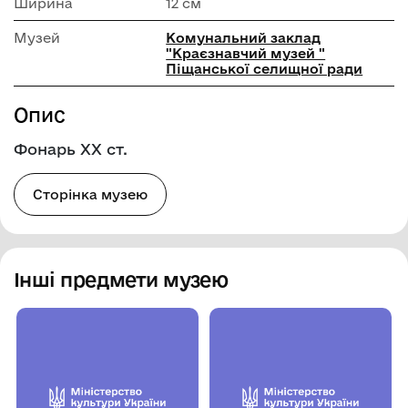
Ширина
12 см
Музей
Комунальний заклад
"Краєзнавчий музей "
Піщанської селищної ради
Опис
Фонарь XX ст.
Сторінка музею
Інші предмети музею