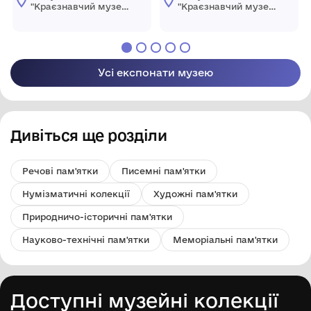
"Краєзнавчий музей
"Краєзнавчий музей
" Піщанської
" Піщанської
селищної ради
селищної ради
Усі експонати музею
Дивіться ще розділи
Речові пам'ятки
Писемні пам'ятки
Нумізматичні колекції
Художні пам'ятки
Природничо-історичні пам'ятки
Науково-технічні пам'ятки
Меморіальні пам'ятки
Доступні музейні колекції