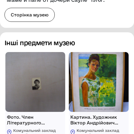
Сторінка музею
Інші предмети музею
Фото. Член
Картина. Художник
Літературного
Віктор Андрійович
обєднання "Вись" Юрій
Шульга "Портрет
Комунальний заклад
Комунальний заклад