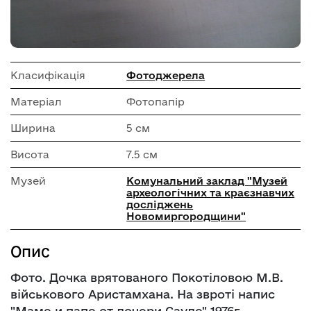
Класифікація
Фотоджерела
Матеріал
Фотопапір
Ширина
5 см
Висота
7.5 см
Музей
Комунальний заклад "Музей
археологічних та краєзнавчих
досліджень
Новомиргородщини"
Опис
Фото. Дочка врятованого Покотіловою М.В.
військового Аристамхана. На звроті напис
"Маме и папе от дочери Сауле" 1976г.