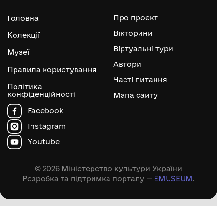
Про проєкт
Головна
Вікторини
Колекції
Віртуальні тури
Музеї
Автори
Правила користування
Часті питання
Політика
конфіденційності
Мапа сайту
Facebook
Instagram
Youtube
© 2026 Міністерство культури України
Розробка та підтримка порталу —
EMUSEUM
.