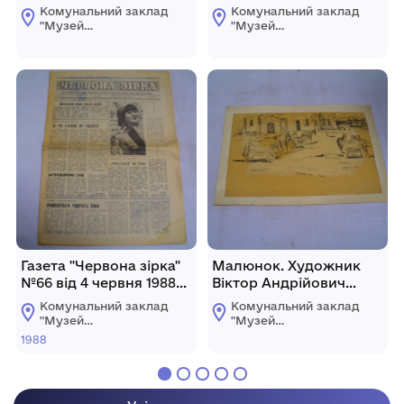
Андрійовича Шульги.
березня 1969 рік
Комунальний заклад
Комунальний заклад
"С.І. Головахи -
"Музей
"Музей
Малоземельця"
археологічних та
археологічних та
краєзнавчих
краєзнавчих
досліджень
досліджень
Новомиргородщини"
Новомиргородщини"
Газета "Червона зірка"
Малюнок. Художник
№66 від 4 червня 1988
Віктор Андрійович
року.
Шульга. "Златополь"
Комунальний заклад
Комунальний заклад
Новомиргородська
1951 рік
"Музей
"Музей
районна друкарня
археологічних та
археологічних та
1988
краєзнавчих
краєзнавчих
досліджень
досліджень
Новомиргородщини"
Новомиргородщини"