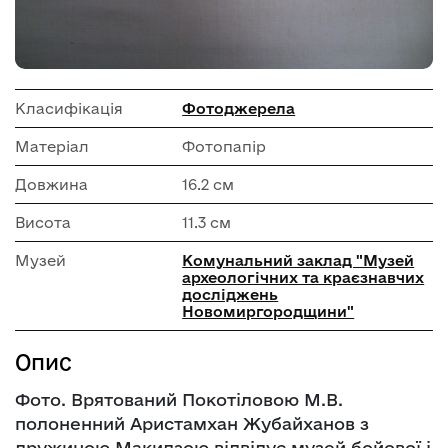
Класифікація
Фотоджерела
Матеріал
Фотопапір
Довжина
16.2 см
Висота
11.3 см
Музей
Комунальний заклад "Музей
археологічних та краєзнавчих
досліджень
Новомиргородщини"
Опис
Фото. Врятований Покотіловою М.В.
полоненний Аристамхан Жубайханов з
дружиною Макидзою відвідує музей бойової і